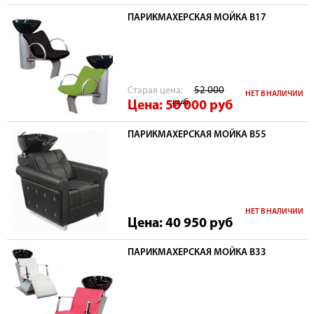
ПАРИКМАХЕРСКАЯ МОЙКА B17
Cтарая цена:
52 000
НЕТ В НАЛИЧИИ
руб
Цена: 50 000
руб
ПАРИКМАХЕРСКАЯ МОЙКА В55
НЕТ В НАЛИЧИИ
Цена: 40 950
руб
ПАРИКМАХЕРСКАЯ МОЙКА B33