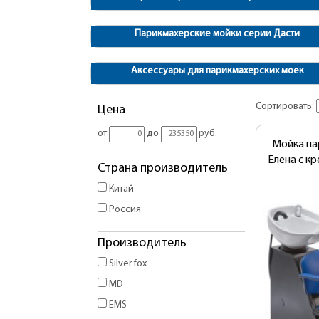
Парикмахерские мойки серии Дасти
Аксессуары для парикмахерских моек
Сортировать:
Цена
от
до
руб.
Мойка па
Елена с к
Страна производитель
Китай
Россия
Производитель
Silver fox
MD
EMS