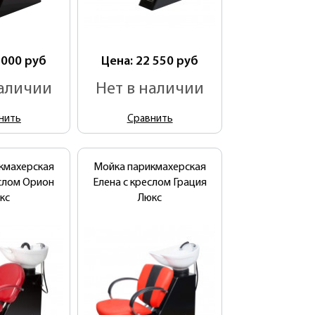
 000
руб
Цена: 22 550
руб
наличии
Нет в наличии
нить
Сравнить
кмахерская
Мойка парикмахерская
еслом Орион
Елена с креслом Грация
кс
Люкс