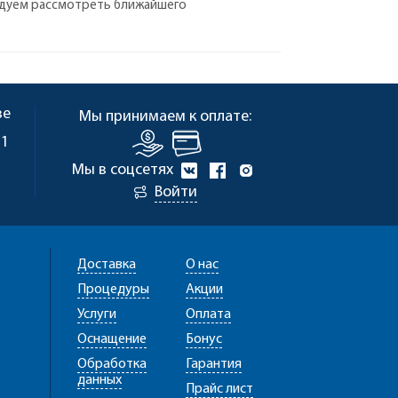
ендуем рассмотреть ближайшего
ве
Мы принимаем к оплате:
 1
Мы в соцсетях
Войти
Доставка
О нас
Процедуры
Акции
Услуги
Оплата
Оснащение
Бонус
Обработка
Гарантия
данных
Прайс лист