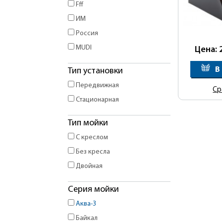
Fff
ИМ
Россия
MUDI
Цена: 
В
Тип установки
Передвижная
Ср
Стационарная
Тип мойки
С креслом
Без кресла
Двойная
Серия мойки
Аква-3
Байкал