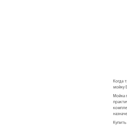
Когда 
мойку 
Мойка 
практи
компле
назнач
Купить