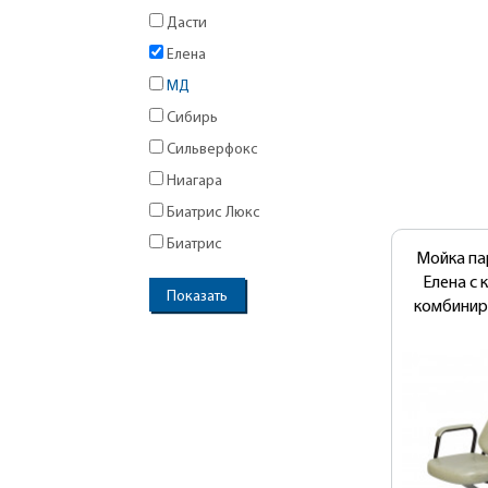
Дасти
Елена
МД
Сибирь
Сильверфокс
Ниагара
Биатрис Люкс
Биатрис
Мойка па
Елена с 
комбинир