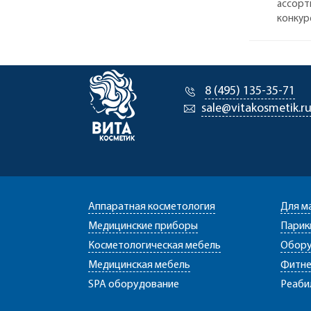
ассорт
конкур
8 (495) 135-35-71
sale@vitakosmetik.r
Аппаратная косметология
Для м
Медицинские приборы
Парик
Косметологическая мебель
Обору
Медицинская мебель
Фитне
SPA оборудование
Реаби