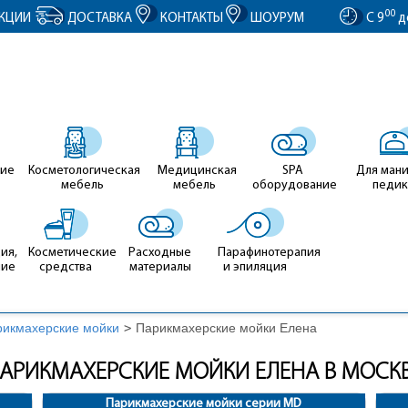
entID').value = clientID; });
00
КЦИИ
ДОСТАВКА
КОНТАКТЫ
ШОУРУМ
С 9
д
ие
Косметологическая
Медицинская
SPA
Для ман
мебель
мебель
оборудование
педи
ия,
Косметические
Расходные
Парафинотерапия
ние
средства
материалы
и эпиляция
рикмахерские мойки
>
Парикмахерские мойки Елена
АРИКМАХЕРСКИЕ МОЙКИ ЕЛЕНА В МОСК
Парикмахерские мойки серии MD