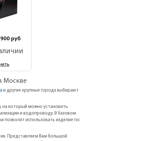
 900
руб
наличии
нить
в Москве
а
и другие крупные города выбирают
, на который можно установить
ализации и водопроводу. В базовом
ки позволят использовать изделие по
тик. Представляем Вам большой