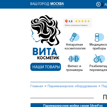
ym(12767704, 'getClientID', function(clientID) { document.getElementById('cli
ВАШ ГОРОД:
МОСКВА
А
Аппаратная
Медицинск
косметология
приборы
Фитнес и
Реабилитац
НАШИ ТОВАРЫ
тренажеры
перемеще
Главная
>
Парикмахерское оборудование
>
Па
П
Парикмахерские мойки серии SilverFox