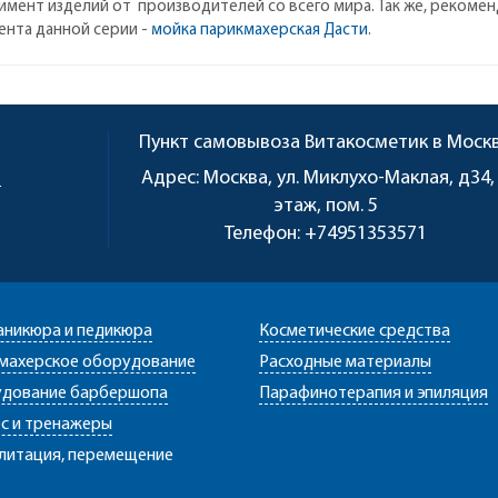
имент изделий от производителей со всего мира. Так же, реком
ента данной серии -
мойка парикмахерская Дасти
.
Пункт самовывоза
Витакосметик в Моск
u
Адрес:
Москва, ул. Миклухо-Маклая, д34,
этаж, пом. 5
Телефон:
+74951353571
аникюра и педикюра
Косметические средства
махерское оборудование
Расходные материалы
дование барбершопа
Парафинотерапия и эпиляция
с и тренажеры
литация, перемещение