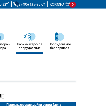
00
о 22
8 (495) 135-35-71
КОРЗИНА
0
икюра и
Парикмахерское
Оборудование
кюра
оборудование
барбершопа
ВЕ
Парикмахерские мойки серии Елена