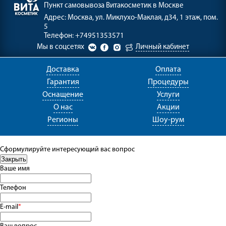
Пункт самовывоза
Витакосметик в Москве
Адрес:
Москва, ул. Миклухо-Маклая, д34, 1 этаж, пом.
5
Телефон:
+74951353571
Мы в соцсетях
Личный кабинет
Доставка
Оплата
Гарантия
Процедуры
Оснащение
Услуги
О нас
Акции
Регионы
Шоу-рум
Сформулируйте интересующий вас вопрос
Ваше имя
Телефон
E-mail
*