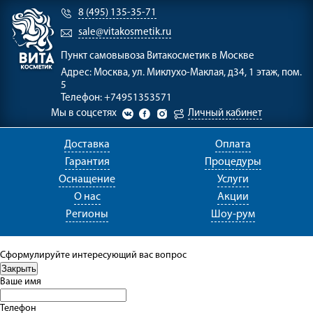
8 (495) 135-35-71
sale@vitakosmetik.ru
Пункт самовывоза
Витакосметик в Москве
Адрес:
Москва, ул. Миклухо-Маклая, д34, 1 этаж, пом.
5
Телефон:
+74951353571
Мы в соцсетях
Личный кабинет
Доставка
Оплата
Гарантия
Процедуры
Оснащение
Услуги
О нас
Акции
Регионы
Шоу-рум
Сформулируйте интересующий вас вопрос
Ваше имя
Телефон