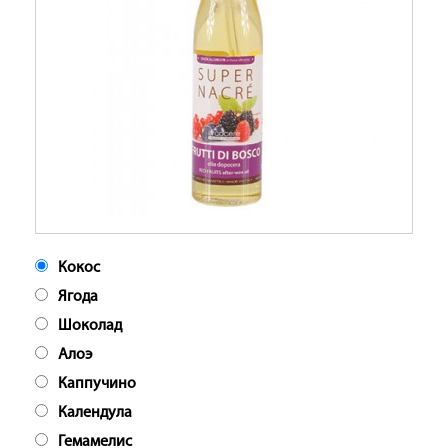
Кокос
Ягода
Шоколад
Алоэ
Каппучино
Календула
Гемамелис