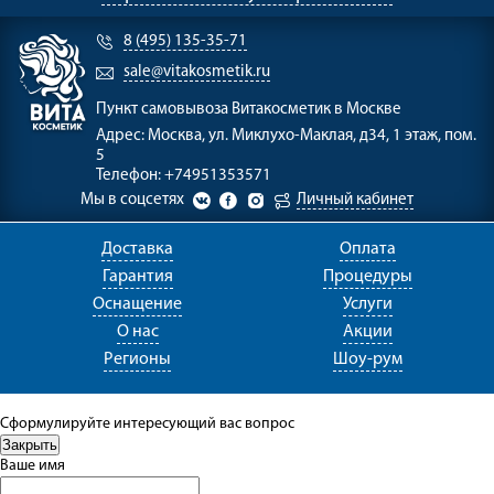
8 (495) 135-35-71
sale@vitakosmetik.ru
Пункт самовывоза
Витакосметик в Москве
Адрес:
Москва, ул. Миклухо-Маклая, д34, 1 этаж, пом.
5
Телефон:
+74951353571
Мы в соцсетях
Личный кабинет
Доставка
Оплата
Гарантия
Процедуры
Оснащение
Услуги
О нас
Акции
Регионы
Шоу-рум
Сформулируйте интересующий вас вопрос
Ваше имя