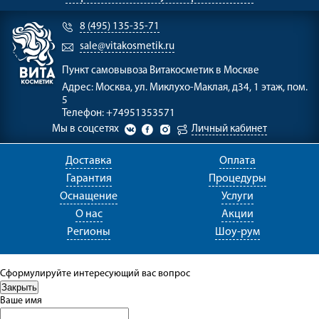
8 (495) 135-35-71
sale@vitakosmetik.ru
Пункт самовывоза
Витакосметик в Москве
Адрес:
Москва, ул. Миклухо-Маклая, д34, 1 этаж, пом.
5
Телефон:
+74951353571
Мы в соцсетях
Личный кабинет
Доставка
Оплата
Гарантия
Процедуры
Оснащение
Услуги
О нас
Акции
Регионы
Шоу-рум
Сформулируйте интересующий вас вопрос
Ваше имя