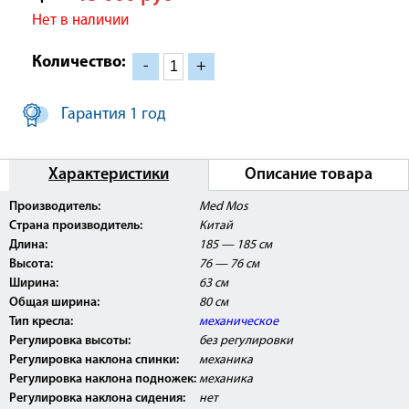
Нет в наличии
Количество:
-
+
Гарантия 1 год
Характеристики
Описание товара
Производитель:
Med Mos
Изделие представлено в нашем демонстрационном
зале и с ним можно ознакомиться более подробно.
Страна производитель:
Китай
Длина:
185 — 185 см
Внимание: кресло FIX-1B (КО-167) поставляется с
Высота:
76 — 76 см
Регистрационным Удостоверением Росздравнадзора
Ширина:
63 см
РФ и может быть использовано в медицинских
центрах, ЛПУ, а так же косметологических и
Общая ширина:
80 см
массажных кабинетах.
Тип кресла:
механическое
Регулировка высоты:
без регулировки
Регулировка наклона спинки:
механика
Регулировка наклона подножек:
механика
Регулировка наклона сидения:
нет