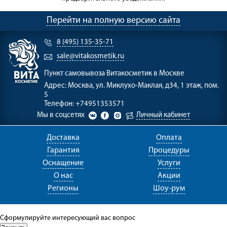
Перейти на полную версию сайта
8 (495) 135-35-71
sale@vitakosmetik.ru
Пункт самовывоза
Витакосметик в Москве
Адрес:
Москва, ул. Миклухо-Маклая, д34, 1 этаж, пом.
5
Телефон:
+74951353571
Мы в соцсетях
Личный кабинет
Доставка
Оплата
Гарантия
Процедуры
Оснащение
Услуги
О нас
Акции
Регионы
Шоу-рум
Сформулируйте интересующий вас вопрос