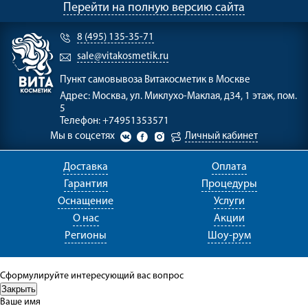
Перейти на полную версию сайта
8 (495) 135-35-71
sale@vitakosmetik.ru
Пункт самовывоза
Витакосметик в Москве
Адрес:
Москва, ул. Миклухо-Маклая, д34, 1 этаж, пом.
5
Телефон:
+74951353571
Мы в соцсетях
Личный кабинет
Доставка
Оплата
Гарантия
Процедуры
Оснащение
Услуги
О нас
Акции
Регионы
Шоу-рум
Сформулируйте интересующий вас вопрос
Ваше имя