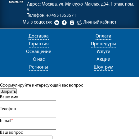
Адрес:
Москва, ул. Миклухо-Маклая, д34, 1 этаж, пом.
5
Телефон:
+74951353571
Мы в соцсетях
Личный кабинет
Доставка
Оплата
Гарантия
Процедуры
Оснащение
Услуги
О нас
Акции
Регионы
Шоу-рум
Сформулируйте интересующий вас вопрос
Ваше имя
Телефон
E-mail
*
Ваш вопрос