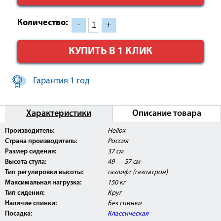
Количество:
-
+
КУПИТЬ В 1 КЛИК
Гарантия 1 год
Характеристики
Описание товара
Внимание:
Данное изделие поставляется с
Производитель:
Heliox
Регистрационным Удостоверением Росздравнадзора РФ.
Страна производитель:
Россия
Размер сидения:
37 см
Высота стула:
49 — 57 см
Тип регулировки высоты:
газлифт (газпатрон)
Максимальная нагрузка:
150 кг
Тип сидения:
Круг
Наличие спинки:
Без спинки
Посадка:
Классическая