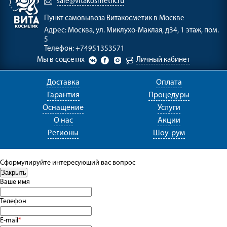
sale@vitakosmetik.ru
Пункт самовывоза
Витакосметик в Москве
Адрес:
Москва, ул. Миклухо-Маклая, д34, 1 этаж, пом.
5
Телефон:
+74951353571
Мы в соцсетях
Личный кабинет
Доставка
Оплата
Гарантия
Процедуры
Оснащение
Услуги
О нас
Акции
Регионы
Шоу-рум
Сформулируйте интересующий вас вопрос
Ваше имя
Телефон
E-mail
*