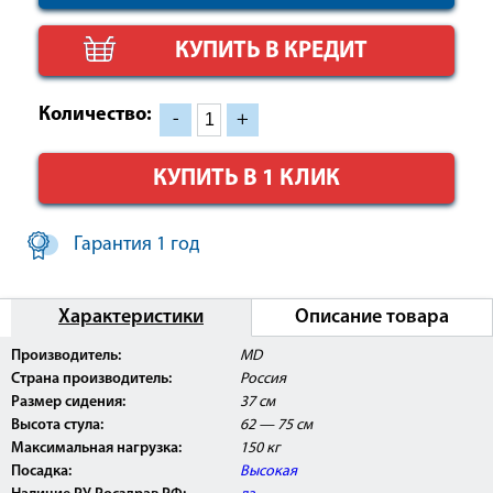
КУПИТЬ В КРЕДИТ
Количество:
-
+
КУПИТЬ В 1 КЛИК
Гарантия 1 год
Характеристики
Описание товара
Внимание:
Данное изделие поставляется с Регистрационным
Производитель:
MD
Удостоверением Росздравнадзора РФ и может быть
Страна производитель:
Россия
использовано в медицинских центрах, ЛПУ, а так же
косметологических и массажных кабинетах.
Размер сидения:
37 см
Высота стула:
62 — 75 см
Максимальная нагрузка:
150 кг
Посадка:
Высокая