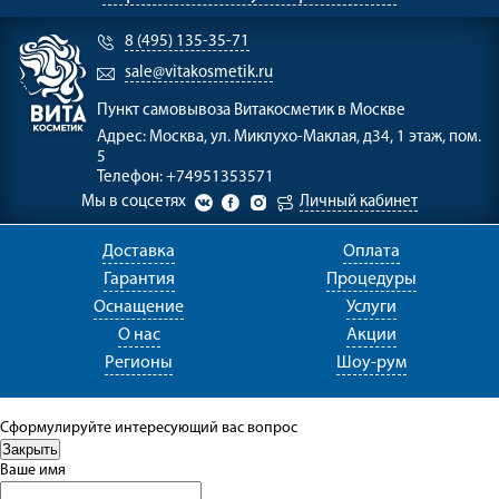
8 (495) 135-35-71
sale@vitakosmetik.ru
Пункт самовывоза
Витакосметик в Москве
Адрес:
Москва, ул. Миклухо-Маклая, д34, 1 этаж, пом.
5
Телефон:
+74951353571
Мы в соцсетях
Личный кабинет
Доставка
Оплата
Гарантия
Процедуры
Оснащение
Услуги
О нас
Акции
Регионы
Шоу-рум
Сформулируйте интересующий вас вопрос
Ваше имя