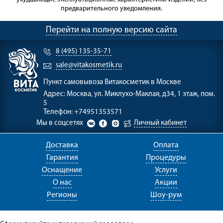
предварительного уведомления.
Перейти на полную версию сайта
8 (495) 135-35-71
sale@vitakosmetik.ru
Пункт самовывоза
Витакосметик в Москве
Адрес:
Москва, ул. Миклухо-Маклая, д34, 1 этаж, пом.
5
Телефон:
+74951353571
Мы в соцсетях
Личный кабинет
Доставка
Оплата
Гарантия
Процедуры
Оснащение
Услуги
О нас
Акции
Регионы
Шоу-рум