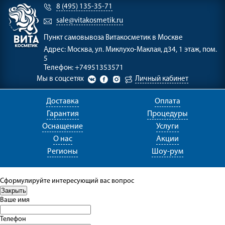
8 (495) 135-35-71
sale@vitakosmetik.ru
Пункт самовывоза
Витакосметик в Москве
Адрес:
Москва, ул. Миклухо-Маклая, д34, 1 этаж, пом.
5
Телефон:
+74951353571
Мы в соцсетях
Личный кабинет
Доставка
Оплата
Гарантия
Процедуры
Оснащение
Услуги
О нас
Акции
Регионы
Шоу-рум
Сформулируйте интересующий вас вопрос
Ваше имя
Телефон