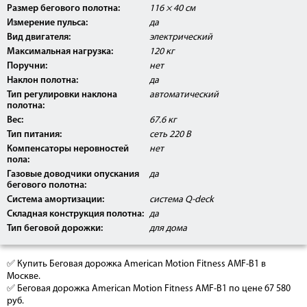
Размер бегового полотна:
116 × 40 см
Измерение пульса:
да
Вид двигателя:
электрический
Максимальная нагрузка:
120 кг
Поручни:
нет
Наклон полотна:
да
Тип регулировки наклона
автоматический
полотна:
Вес:
67.6 кг
Тип питания:
сеть 220 В
Компенсаторы неровностей
нет
пола:
Газовые доводчики опускания
да
бегового полотна:
Система амортизации:
система Q-deck
Складная конструкция полотна:
да
Тип беговой дорожки:
для дома
✅ Купить Беговая дорожка American Motion Fitness AMF-B1 в
Москве.
✅ Беговая дорожка American Motion Fitness AMF-B1 по цене 67 580
руб.