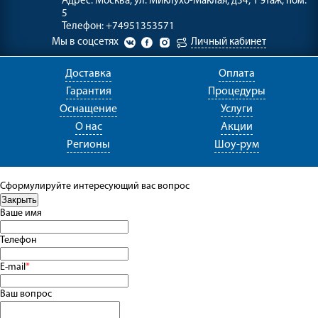
Адрес:
Москва, ул. Миклухо-Маклая, д34, 1 этаж, пом.
5
Телефон:
+74951353571
Мы в соцсетях
Личный кабинет
Доставка
Оплата
Гарантия
Процедуры
Оснащение
Услуги
О нас
Акции
Регионы
Шоу-рум
Сформулируйте интересующий вас вопрос
Ваше имя
Телефон
E-mail
*
Ваш вопрос