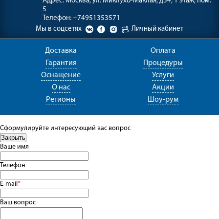
Адрес:
Москва, ул. Миклухо-Маклая, д34, 1 этаж, пом.
5
Телефон:
+74951353571
Мы в соцсетях
Личный кабинет
Доставка
Оплата
Гарантия
Процедуры
Оснащение
Услуги
О нас
Акции
Регионы
Шоу-рум
Сформулируйте интересующий вас вопрос
Ваше имя
Телефон
E-mail
*
Ваш вопрос