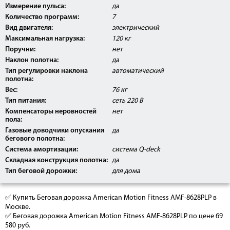
Измерение пульса:
да
Количество программ:
7
Вид двигателя:
электрический
Максимальная нагрузка:
120 кг
Поручни:
нет
Наклон полотна:
да
Тип регулировки наклона
автоматический
полотна:
Вес:
76 кг
Тип питания:
сеть 220 В
Компенсаторы неровностей
нет
пола:
Газовые доводчики опускания
да
бегового полотна:
Система амортизации:
система Q-deck
Складная конструкция полотна:
да
Тип беговой дорожки:
для дома
✅ Купить Беговая дорожка American Motion Fitness AMF-8628PLP в
Москве.
✅ Беговая дорожка American Motion Fitness AMF-8628PLP по цене 69
580 руб.