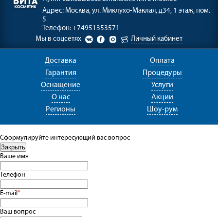
Адрес:
Москва, ул. Миклухо-Маклая, д34, 1 этаж, пом.
5
Телефон:
+74951353571
Мы в соцсетях
Личный кабинет
Доставка
Оплата
Гарантия
Процедуры
Оснащение
Услуги
О нас
Акции
Регионы
Шоу-рум
Сформулируйте интересующий вас вопрос
Ваше имя
Телефон
E-mail
*
Ваш вопрос