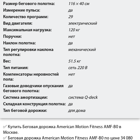
Размер бегового полотна:
116 × 40 см
Измерение пульса:
да
Количество программ:
29
Вид двигателя:
электрический
Максимальная нагрузка:
120 кг
Поручни:
нет
Наклон полотна:
да
Тип регулировки наклона
механический
полотна:
Вес:
51.5 кг
Тип питания:
сеть 220 В
Компенсаторы неровностей
нет
пола:
Газовые доводчики опускания
да
бегового полотна:
Система амортизации:
система Q-deck
Складная конструкция полотна:
да
Тип беговой дорожки:
для дома
✅ Купить Беговая дорожка American Motion Fitness AMF-B0 в
Москве.
✅ Беговая дорожка American Motion Fitness AMF-B0 по цене 34 080