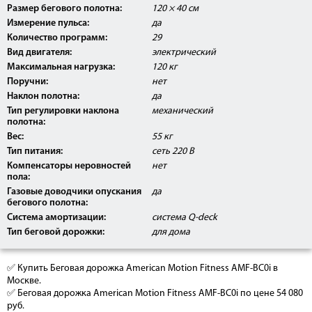
Размер бегового полотна:
120 × 40 см
Измерение пульса:
да
Количество программ:
29
Вид двигателя:
электрический
Максимальная нагрузка:
120 кг
Поручни:
нет
Наклон полотна:
да
Тип регулировки наклона
механический
полотна:
Вес:
55 кг
Тип питания:
сеть 220 В
Компенсаторы неровностей
нет
пола:
Газовые доводчики опускания
да
бегового полотна:
Система амортизации:
система Q-deck
Тип беговой дорожки:
для дома
✅ Купить Беговая дорожка American Motion Fitness AMF-BC0i в
Москве.
✅ Беговая дорожка American Motion Fitness AMF-BC0i по цене 54 080
руб.