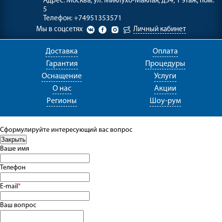
Адрес:
Москва, ул. Миклухо-Маклая, д34, 1 этаж, пом.
5
Телефон:
+74951353571
Мы в соцсетях
Личный кабинет
Доставка
Оплата
Гарантия
Процедуры
Оснащение
Услуги
О нас
Акции
Регионы
Шоу-рум
Сформулируйте интересующий вас вопрос
Ваше имя
Телефон
E-mail
*
Ваш вопрос