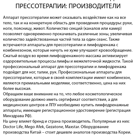
ПРЕССОТЕРАПИИ: ПРОИЗВОДИТЕЛИ
Аппарат прессотерапии может оказывать воздействие как на все
тело, так и на конкретную область для проведения процедуры: руки,
ноги, поясницу, живот. Количество секций (каналов или камер)
позволяет одновременно прокачивать различные зоны, увеличивая
количество задействованных частей тела за один сеанс. Также
встречаются аппараты для прессотерапии и лимфодренажа с
комбинезоном, которые ничуть не хуже улучшают кровообращение.
Сжатый воздух во время лимфодренажного массажа активизирует
оздоровительные процессы лимфы и межклеточной жидкости. Такой
профессиональный аппарат для прессотерапии и лимфодренажа
подойдет для ног, талии, рук. Профессиональные аппараты для
прессотерапии, которые в своей комплектации имеют комбинезон,
являются премиальными моделями, соответственно, цена на них
более высокая.
Обращаем ваше внимание на то, что любое косметологическое
оборудование должно иметь сертификат соответствия, а для
медицинских центров и ЛПУ необходимо купить лимфодренажные
аппараты, имеющие регистрационное удостоверение (регистрация
Минздрава РФ).
На цену влияет бренд и страна производитель. Популярные из них:
Doctor Life, Mego Afek, Gezatone, Maxstar. Оборудование
производства Китай – стоит дешевле аналогов производства Кореи.