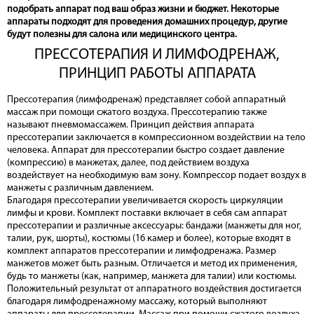
подобрать аппарат под ваш образ жизни и бюджет. Некоторые
аппараты подходят для проведения домашних процедур, другие
будут полезны для салона или медицинского центра.
ПРЕССОТЕРАПИЯ И ЛИМФОДРЕНАЖ,
ПРИНЦИП РАБОТЫ АППАРАТА
Прессотерапия (лимфодренаж) представляет собой аппаратный
массаж при помощи сжатого воздуха. Прессотерапию также
называют пневмомассажем. Принцип действия аппарата
прессотерапии заключается в компрессионном воздействии на тело
человека. Аппарат для прессотерапии быстро создает давление
(компрессию) в манжетах, далее, под действием воздуха
воздействует на необходимую вам зону. Компрессор подает воздух в
манжеты с различным давлением.
Благодаря прессотерапии увеличивается скорость циркуляции
лимфы и крови. Комплект поставки включает в себя сам аппарат
прессотерапии и различные аксессуары: бандажи (манжеты для ног,
талии, рук, шорты), костюмы (16 камер и более), которые входят в
комплект аппаратов прессотерапии и лимфодренажа. Размер
манжетов может быть разным. Отличается и метод их применения,
будь то манжеты (как, например, манжета для талии) или костюмы.
Положительный результат от аппаратного воздействия достигается
благодаря лимфодренажному массажу, который выполняют