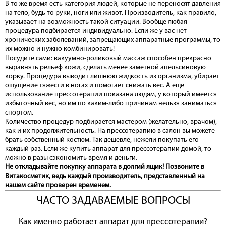
В то же время есть категория людей, которые не переносят давления
на тело, будь то руки, ноги или живот. Производитель, как правило,
указывает на возможность такой ситуации. Вообще любая
процедура подбирается индивидуально. Если же у вас нет
хронических заболеваний, запрещающих аппаратные программы, то
их можно и нужно комбинировать!
Посудите сами: вакуумно-роликовый массаж способен прекрасно
выравнять рельеф кожи, сделать менее заметной апельсиновую
корку. Процедура выводит лишнюю жидкость из организма, убирает
ощущение тяжести в ногах и помогает снижать вес. А еще
использование прессотерапии показана людям, у который имеется
избыточный вес, но им по каким-либо причинам нельзя заниматься
спортом.
Количество процедур подбирается мастером (желательно, врачом),
как и их продолжительность. На прессотерапию в салон вы можете
брать собственный костюм. Так дешевле, нежели покупать его
каждый раз. Если же купить аппарат для прессотерапии домой, то
можно в разы сэкономить время и деньги.
Не откладывайте покупку аппарата в долгий ящик! Позвоните в
Витакосметик, ведь каждый производитель, представленный на
нашем сайте проверен временем.
ЧАСТО ЗАДАВАЕМЫЕ ВОПРОСЫ
Как именно работает аппарат для прессотерапии?