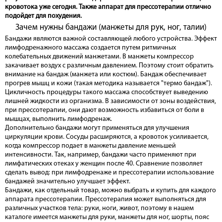
кровотока уже сегодня. Также аппарат для прессотерапии отлично
подойдет для похудения.
Зачем нужны бандажи (манжеты для рук, ног, талии)
Бандажи являются важной составляющей любого устройства. Эффект
лимфодренажного массажа создается путем ритмичных
колебательных движений манжетами. В манжеты компрессор
закачивает воздух с различным давлением. Поэтому стоит обратить
внимание на бандаж (манжета или костюм). Бандаж обеспечивает
прогрев мышц и кожи (такая методика называется "термо бандаж").
Цикличность процедуры такого массажа способствует выведению
лишней жидкости из организма. В зависимости от зоны воздействия,
при прессотерапии, они дают возможность избавиться от боли в
мышцах, выполнить лимфодренаж.
Дополнительно бандажи могут применяться для улучшения
циркуляции крови. Сосуды расширяются, а кровоток усиливается,
когда компрессор подает в манжеты давление меньшей
интенсивности. Так, например, бандажи часто применяют при
лимфатических отеках у женщин после 40. Сравнение позволяет
сделать вывод: при лимфодренаже и прессотерапии использование
бандажей значительно улучшает эффект.
Бандажи, как отдельный товар, можно выбрать и купить для каждого
аппарата прессотерапии. Прессотерапия может выполняться для
различных участков тела: руки, ноги, живот, поэтому в нашем
каталоге имеется манжеты для руки, манжеты для ног, шорты, пояс