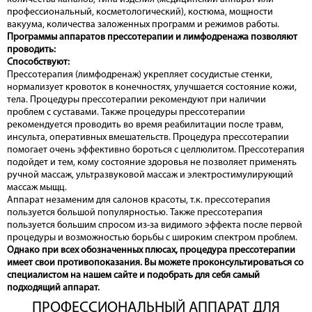
профессиональный, косметологический), костюма, мощности
вакуума, количества заложенных программ и режимов работы.
Программы аппаратов прессотерапии и лимфодренажа позволяют
проводить:
Способствуют:
Прессотерапия (лимфодренаж) укрепляет сосудистые стенки,
нормализует кровоток в конечностях, улучшается состояние кожи,
тела. Процедуры прессотерапии рекомендуют при наличии
проблем с суставами. Также процедуры прессотерапии
рекомендуется проводить во время реабилитации после травм,
инсульта, оперативных вмешательств. Процедура прессотерапии
помогает очень эффективно бороться с целлюлитом. Прессотерапия
подойдет и тем, кому состояние здоровья не позволяет применять
ручной массаж, ультразвуковой массаж и электростимулирующий
массаж мыщц.
Аппарат незаменим для салонов красоты, т.к. прессотерапия
пользуется большой популярностью. Также прессотерапия
пользуется большим спросом из-за видимого эффекта после первой
процедуры и возможностью борьбы с широким спектром проблем.
Однако при всех обозначенных плюсах, процедура прессотерапии
имеет свои противопоказания. Вы можете проконсультироваться со
специалистом на нашем сайте и подобрать для себя самый
подходящий аппарат.
ПРОФЕССИОНАЛЬНЫЙ АППАРАТ ДЛЯ