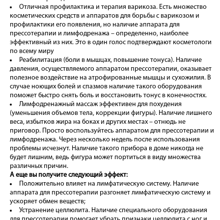
Отличная профилактика и терапия варикоза. Есть множество
косметических средств и аппаратов для борьбы с варикозом и
профилактики его появления, но наличие аппарата для
прессотерапии и лимфодренажа – определенно, наиболее
эффективный из них. Это в один голос подтверждают косметологи
по всему миру
Реабилитация (боли в мышцах, повышение тонуса). Наличие
давления, осуществляемого аппаратом прессотерапии, оказывает
полезное воздействие на атрофированные мышцы и сухожилия. В
случае ноющих болей и спазмов наличие такого оборудования
поможет быстро снять боль и восстановить тонус в конечностях.
Лимфодренажный массаж эффективен для похудения
(уменьшения объемов тела, коррекции фигуры). Наличие лишнего
веса, избытков жира на боках и других местах – отнюдь не
приговор. Просто воспользуйтесь аппаратом для прессотерапии и
лимфодренажа. Через несколько недель после использования
проблемы исчезнут. Наличие такого прибора в доме никогда не
будет лишним, ведь фигура может портиться в виду множества
различных причин.
А еще вы получите следующий эффект:
Положительно влияет на лимфатическую систему. Наличие
аппарата для прессотерапии разгоняет лимфатическую систему и
ускоряет обмен веществ;
Устранение целлюлита. Наличие специального оборудования
для прессотерапии помогает убрать признаки целлюлита с ног и