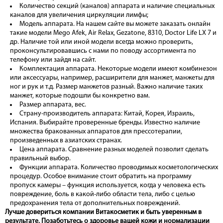
Количество секций (каналов) аппарата и наличие специальных
каналов для увеличения циркуляции лимфы;
Модель аппарата. На нашем сайте вы можете заказать онлайн
такие модели Mego Afek, Air Relax, Gezatone, 8310, Doctor Life LX 7 и
др. Наличие той или иной модели всегда можно проверить,
проконсультировавшись с нами по поводу ассортимента по
телефону или зайдя на сайт.
Комплектация аппарата. Некоторые модели имеют комбинезон
или аксессуары, например, расширители для манжет, манжеты для
ног и рук и т.д. Размер манжетов разный. Важно наличие таких
манжет, которые подошли бы конкретно вам.
Размер аппарата, вес.
Страну-производитель аппарата: Китай, Корея, Израиль,
Испания. Выбирайте проверенные бренды. Известно наличие
множества бракованных аппаратов для прессотерапии,
произведенных в азиатских странах.
Цена аппарата. Сравнение разных моделей позволит сделать
правильный выбор.
Функции аппарата. Количество проводимых косметологических
процедур. Особое внимание стоит обратить на программу
пропуск камеры – функция используется, когда у человека есть
повреждение, боль в какой-либо области тела, либо с целью
предохранения тела от дополнительных повреждений.
Лучше довериться компании Витакосметик и быть уверенным в
результате. Позаботьтесь о здоровье вашей кожи и нормализации