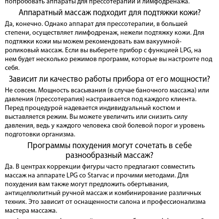
попробовать аппараты для прессотерапии и лимфодренажа.
Аппаратный массаж подходит для подтяжки кожи?
Да, конечно. Однако аппарат для прессотерапии, в большей
степени, осуществляет лимфодренаж, нежели подтяжку кожи. Для
подтяжки кожи мы можем рекомендовать вам вакуумной-
роликовый массаж. Если вы выберете прибор с функцией LPG, на
нем будет несколько режимов программ, которые вы настроите под
себя.
Зависит ли качество работы прибора от его мощности?
Не совсем. Мощность всасывания (в случае баночного массажа) или
давления (прессотерапия) настраивается под каждого клиента.
Перед процедурой надевается индивидуальный костюм и
выставляется режим. Вы можете увеличить или снизить силу
давления, ведь у каждого человека свой болевой порог и уровень
подготовки организма.
Программы похудения могут сочетать в себе
разнообразный массаж?
Да. В центрах коррекции фигуры часто предлагают совместить
массаж на аппарате LPG со Starvac и прочими методами. Для
похудения вам также могут предложить обертывания,
антицеллюлитный ручной массаж и комбинирование различных
техник. Это зависит от оснащенности салона и профессионализма
мастера массажа.