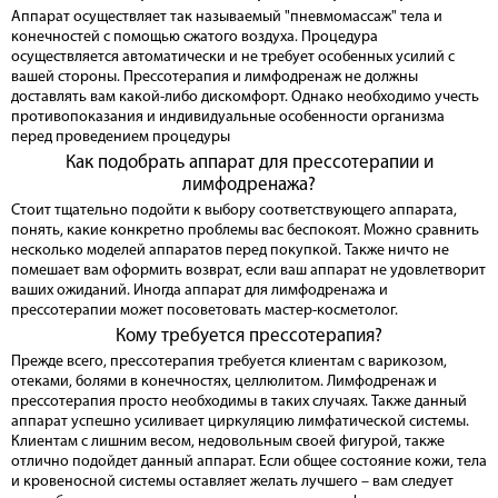
Аппарат осуществляет так называемый "пневмомассаж" тела и
конечностей с помощью сжатого воздуха. Процедура
осуществляется автоматически и не требует особенных усилий с
вашей стороны. Прессотерапия и лимфодренаж не должны
доставлять вам какой-либо дискомфорт. Однако необходимо учесть
противопоказания и индивидуальные особенности организма
перед проведением процедуры
Как подобрать аппарат для прессотерапии и
лимфодренажа?
Стоит тщательно подойти к выбору соответствующего аппарата,
понять, какие конкретно проблемы вас беспокоят. Можно сравнить
несколько моделей аппаратов перед покупкой. Также ничто не
помешает вам оформить возврат, если ваш аппарат не удовлетворит
ваших ожиданий. Иногда аппарат для лимфодренажа и
прессотерапии может посоветовать мастер-косметолог.
Кому требуется прессотерапия?
Прежде всего, прессотерапия требуется клиентам с варикозом,
отеками, болями в конечностях, целлюлитом. Лимфодренаж и
прессотерапия просто необходимы в таких случаях. Также данный
аппарат успешно усиливает циркуляцию лимфатической системы.
Клиентам с лишним весом, недовольным своей фигурой, также
отлично подойдет данный аппарат. Если общее состояние кожи, тела
и кровеносной системы оставляет желать лучшего – вам следует