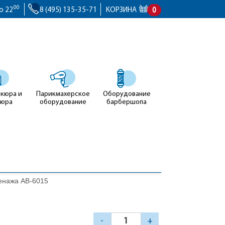
00
о 22
8 (495) 135-35-71
КОРЗИНА
0
икюра и
Парикмахерское
Оборудование
кюра
оборудование
барбершопа
енажа AB-6015
-
+