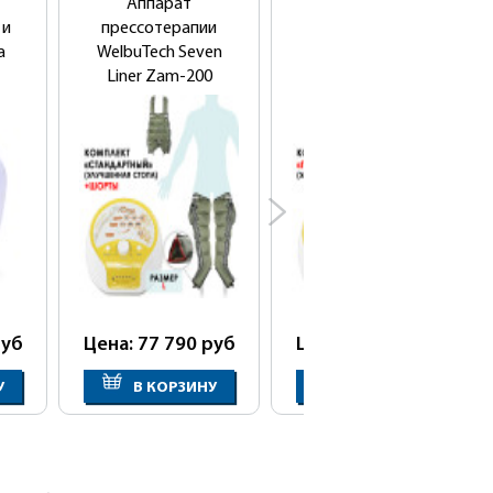
Аппарат
Аппарат
 и
прессотерапии
прессотерапии
а
WelbuTech Seven
WelbuTech Seven
Liner Zam-200
Liner Zam-200
улучшенная стопа
улучшенная стопа
(стандартный
(полный комплект)
комплект) + шорты
уб
Цена: 77 790
руб
Цена: 82 990
руб
У
В КОРЗИНУ
В КОРЗИНУ