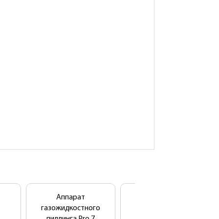
Аппарат
Гель
газожидкостного
антикуперозный