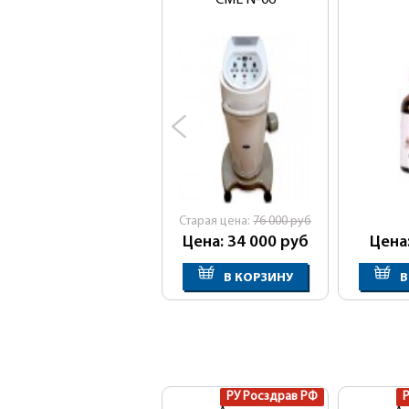
СМЕ N-06
Cтарая цена:
76 000
руб
Цена: 34 000
руб
Цена
В КОРЗИНУ
В
РУ Росздрав РФ