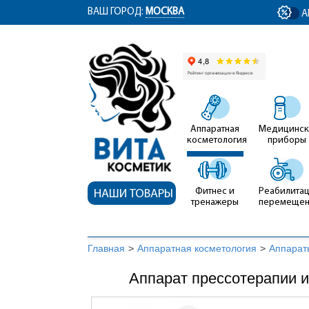
ym(12767704, 'getClientID', function(clientID) { document.getElementById('cli
ВАШ ГОРОД:
МОСКВА
А
Аппаратная
Медицинск
косметология
приборы
Фитнес и
Реабилитац
НАШИ ТОВАРЫ
тренажеры
перемеще
Главная
>
Аппаратная косметология
>
Аппарат
Аппарат прессотерапии 