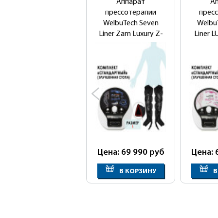
Аппарат
А
прессотерапии
прес
WelbuTech Seven
Welbu
Liner Zam Luxury Z-
Liner 
Sport (стандартный
(ста
комплект)
ко
Цена: 69 990
руб
Цена: 
В КОРЗИНУ
В