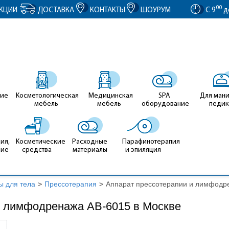
entID').value = clientID; });
00
КЦИИ
ДОСТАВКА
КОНТАКТЫ
ШОУРУМ
С 9
д
ие
Косметологическая
Медицинская
SPA
Для ман
мебель
мебель
оборудование
педи
ия,
Косметические
Расходные
Парафинотерапия
ние
средства
материалы
и эпиляция
ы для тела
>
Прессотерапия
>
Аппарат прессотерапии и лимфодр
и лимфодренажа AB-6015 в Москве