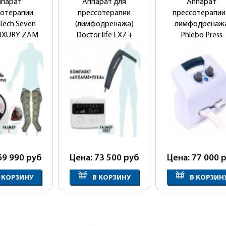
ппарат
Аппарат для
Аппарат
сотерапии
прессотерапии
прессотерапии
Tech Seven
(лимфодренажа)
лимфодренаж
LUXURY ZAM
Doctor life LX7 +
Phlebo Press
ндартный
манжета для руки
мплект)
69 990
руб
Цена: 73 500
руб
Цена: 77 000
р
 КОРЗИНУ
В КОРЗИНУ
В КОРЗИН