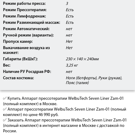
Режим работы пресса:
3
Режим Прессотерапия:
Есть
Режим Лимфодренаж:
Есть
Режим Разминающий массаж:
Есть
Режим Автоматический:
нет
Ручной режим (варианты):
нет
Пропуск камер:
Нет
Выкачивание воздуха из
Нет
манжет:
Габариты (ВxШxГ):
230 × 140 × 240мм
Массаж
Вес:
3,25 кг
Наличие РУ Росздрав РФ:
нет
Лимфодренаж
Состав костюма:
Ноги (ботфорты), Руки (рукав),
Прессотерапия -
Пояс (талия)
✅ Купить Аппарат прессотерапии WelbuTech Seven Liner Zam-01
(полный комплект) в Москве.
✅ Аппарат прессотерапии WelbuTech Seven Liner Zam-01 (полный
комплект) по цене 46 990 руб.
✅ Заказать Аппарат прессотерапии WelbuTech Seven Liner Zam-01
(полный комплект) в интернет магазине в Москве с доставкой по
России.