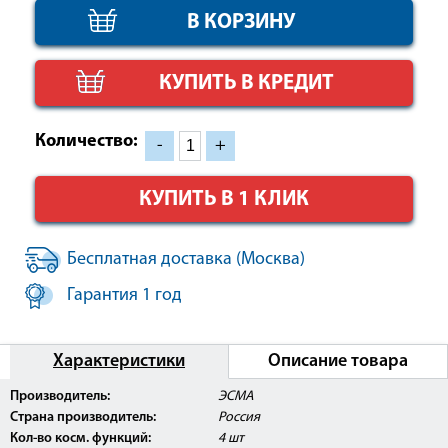
КУПИТЬ В КРЕДИТ
Количество:
-
+
КУПИТЬ В 1 КЛИК
Бесплатная доставка (Москва)
Гарантия 1 год
Характеристики
Описание товара
Внимание:
Аппарат ультразвуковой чистки ЭСМА
Производитель:
ЭСМА
Ревиталь 12.17 и ЭСМА Ревиталь 12.17П*
прошел
Страна производитель:
Россия
клинические испытания, имеет Регистрационное
Удостоверение Росздравнадзора РФ, а также
Кол-во косм. функций:
4 шт