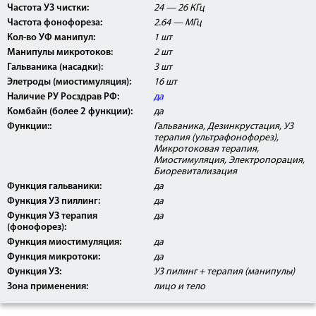
сертификат соответствия РОСТ.
Частота УЗ чистки:
24 — 26 КГц
Частота фонофореза:
2.64 — МГц
Кол-во УФ манипул:
1 шт
Манипулы микротоков:
2 шт
Гальваника (насадки):
3 шт
Элетроды (миостимуляция):
16 шт
Наличие РУ Росздрав РФ:
да
Комбайн (более 2 функции):
да
Функции::
Гальваника, Дезинкрустация, УЗ
терапия (ультрафонофорез),
Микротоковая терапия,
Миостимуляция, Электропорация,
Биоревитализация
Функция гальваники:
да
Функция УЗ пиллинг:
да
Функция УЗ терапия
да
(фонофорез):
Функция миостимуляция:
да
Функция микротоки:
да
Функция УЗ:
УЗ пилинг + терапия (манипулы)
Зона применения:
лицо и тело