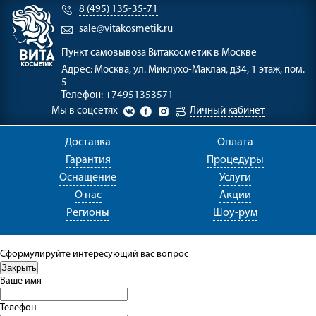
8 (495) 135-35-71
sale@vitakosmetik.ru
Пункт самовывоза
Витакосметик в Москве
Адрес:
Москва, ул. Миклухо-Маклая, д34, 1 этаж, пом.
5
Телефон:
+74951353571
Мы в соцсетях
Личный кабинет
Доставка
Оплата
Гарантия
Процедуры
Оснащение
Услуги
О нас
Акции
Регионы
Шоу-рум
Сформулируйте интересующий вас вопрос
Ваше имя
Телефон