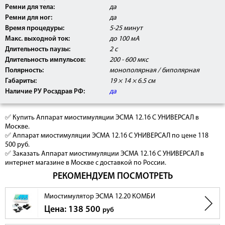
Ремни для тела:
да
Ремни для ног:
да
Время процедуры:
5-25 минут
Макс. выходной ток:
до 100 мА
Длительность паузы:
2 с
Длительность импульсов:
200 - 600 мкс
Полярность:
монополярная / биполярная
Габариты:
19 × 14 × 6.5 см
Наличие РУ Росздрав РФ:
да
Коррекции фигуры
Лицевые программы
Антицеллюлитные
✅ Купить Аппарат миостимуляции ЭСМА 12.16 С УНИВЕРСАЛ в
Процедуры по улучшению линии груди
Москве.
Процедуры по укреплению мускулатуры
✅ Аппарат миостимуляции ЭСМА 12.16 С УНИВЕРСАЛ по цене 118
Виды выходного тока:
500 руб.
Непрерывный импульсный ток
✅ Заказать Аппарат миостимуляции ЭСМА 12.16 С УНИВЕРСАЛ в
Прерывистый импульсный ток
интернет магазине в Москве с доставкой по России.
Частотно-модулированный импульсный ток
Монополярный импульсный ток
РЕКОМЕНДУЕМ ПОСМОТРЕТЬ
Миостимулятор ЭСМА 12.20 КОМБИ
Цена: 138 500
руб