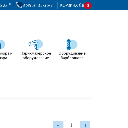
00
о 22
8 (495) 135-35-71
КОРЗИНА
0
икюра и
Парикмахерское
Оборудование
кюра
оборудование
барбершопа
-
+