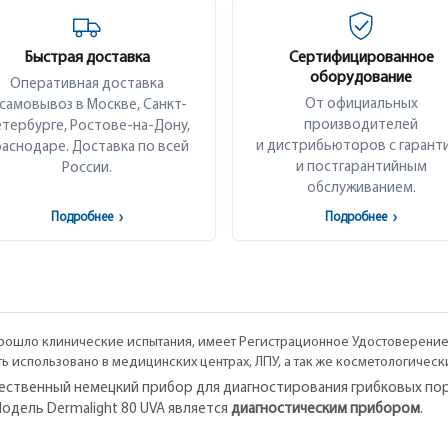
Быстрая доставка
Сертифицированное
оборудование
Оперативная доставка
От официальных
 самовывоз в Москве, Санкт-
производителей
тербурге, Ростове-на-Дону,
и дистрибьюторов с гарант
аснодаре. Доставка по всей
и постгарантийным
России.
обслуживанием.
Подробнее
›
Подробнее
›
ошло клинические испытания, имеет Регистрационное Удостоверение 
ть использовано в медицинских центрах, ЛПУ, а так же косметологичес
ачественный немецкий прибор для диагностирования грибковых по
одель Dermalight 80 UVA является
диагностическим прибором
.