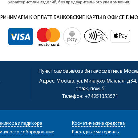
характеристики изделий, без предварительного уведомления.
РИНИМАЕМ К ОПЛАТЕ БАНКОВСКИЕ КАРТЫ В ОФИСЕ Г. М
Пункт самовывоза
Витакосметик в Моск
u
Адрес:
Москва, ул. Миклухо-Маклая, д34,
этаж, пом. 5
Телефон:
+74951353571
аникюра и педикюра
Косметические средства
махерское оборудование
Расходные материалы