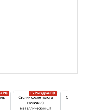
ав РФ
РУ Росздрав РФ
РУ Росздрав РФ
тек
Столик косметолога
Столик косметолога
(тележка)
ЗЕТТА (СК-ЗТ)
металлический СП