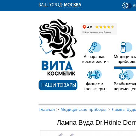
ym(12767704, 'getClientID', function(clientID) { document.getElementById('cli
ВАШ ГОРОД:
МОСКВА
А
Аппаратная
Медицинск
косметология
приборы
Фитнес и
Реабилитац
НАШИ ТОВАРЫ
тренажеры
перемеще
Главная
>
Медицинские приборы
>
Лампы Вуд
Лампа Вуда Dr.Hönle Derm