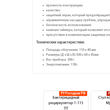
прочность конструкции;
качество;
защитный экран, который предотвращает 
атравматичную насадку-гребень, упроща
безопасность использования;
наличие таймера, который позволяет отс
присутствие в комплектации защитных оч
Технические характеристики:
Площадь облучения: 110 х 40 мм
Размеры (Д х Ш х В):300 х 60 х 45мм
Вес прибора: 300 г
Энергопитание: 11Вт
РУ Росздрав РФ
Бактерицидный
Стул к
рециркулятор 1-115
M
ПТ