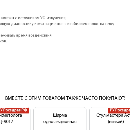
контакт с источником УФ-излучения;
ющую диагностику кожи пациентов с изобилием волос на теле;
леживать время воздействия;
ков.
ВМЕСТЕ С ЭТИМ ТОВАРОМ ТАКЖЕ ЧАСТО ПОКУПАЮТ:
РУ Росздрав РФ
РУ Росздр
осметолога
Ширма
Стул мастера Ас
Д-9017
односекционная
(низкий)