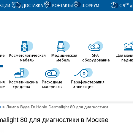
entID').value = clientID; });
00
КЦИИ
ДОСТАВКА
КОНТАКТЫ
ШОУРУМ
С 9
д
ие
Косметологическая
Медицинская
SPA
Для ман
мебель
мебель
оборудование
педи
ия,
Косметические
Расходные
Парафинотерапия
ние
средства
материалы
и эпиляция
ы
>
Лампа Вуда Dr.Hönle Dermalight 80 для диагностики
alight 80 для диагностики в Москве