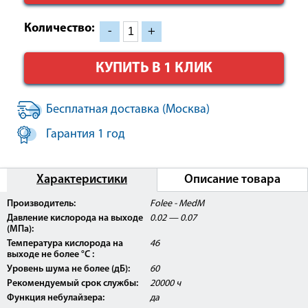
Количество:
-
+
КУПИТЬ В 1 КЛИК
Бесплатная доставка (Москва)
Гарантия 1 год
Характеристики
Описание товара
Производитель:
Folee - MedM
Внимание:
Данное изделие прошло клинические
Давление кислорода на выходе
0.02 — 0.07
испытания, имеет Регистрационное Удостоверение
(МПа):
Росздравнадзор РФ, а также сертификат
соответствия РОСТ, может быть использовано в
Температура кислорода на
46
медицинских центрах, ЛПУ, а так же
выходе не более °С :
косметологических салонах.
Уровень шума не более (дБ):
60
Рекомендуемый срок службы:
20000 ч
Функция небулайзера:
да