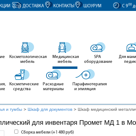
entID').value = clientID; });
00
КЦИИ
ДОСТАВКА
КОНТАКТЫ
ШОУРУМ
С 9
д
ие
Косметологическая
Медицинская
SPA
Для ман
мебель
мебель
оборудование
педи
ия,
Косметические
Расходные
Парафинотерапия
ние
средства
материалы
и эпиляция
лья и тумбы
>
Шкаф для документов
>
Шкаф медицинский металлич
лический для инвентаря Промет МД 1 в Мо
Сборка мебели (+
1 480
руб
)