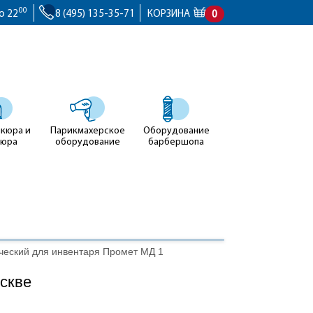
00
о 22
8 (495) 135-35-71
КОРЗИНА
0
икюра и
Парикмахерское
Оборудование
кюра
оборудование
барбершопа
еский для инвентаря Промет МД 1
скве