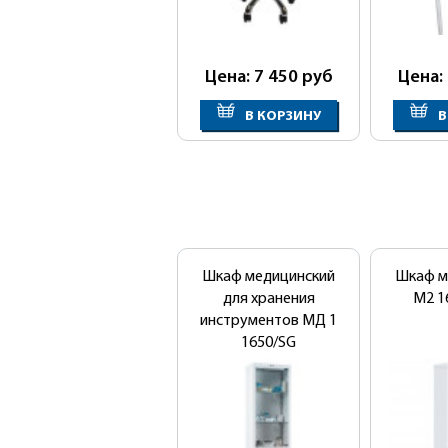
Цена: 7 450
руб
Цена:
В КОРЗИНУ
В
Шкаф медицинский
Шкаф м
для хранения
М2 16
инструментов МД 1
1650/SG