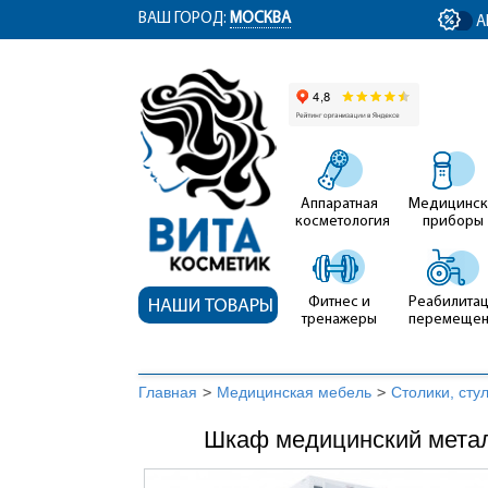
ym(12767704, 'getClientID', function(clientID) { document.getElementById('cli
ВАШ ГОРОД:
МОСКВА
А
Аппаратная
Медицинск
косметология
приборы
Фитнес и
Реабилитац
НАШИ ТОВАРЫ
тренажеры
перемеще
Главная
>
Медицинская мебель
>
Столики, сту
Шкаф медицинский метал