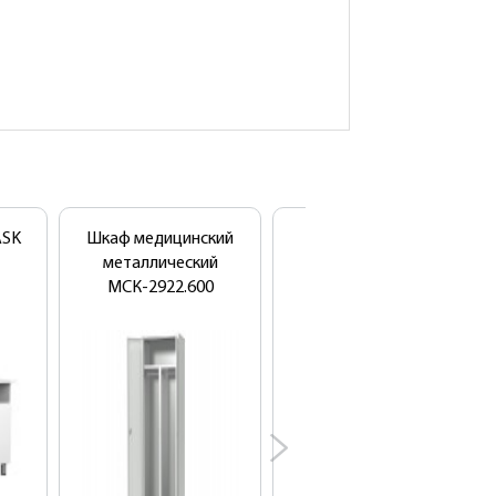
РУ Росздрав РФ
ASK
Шкаф медицинский
Стул врача СТ2
металлический
МСК-2922.600