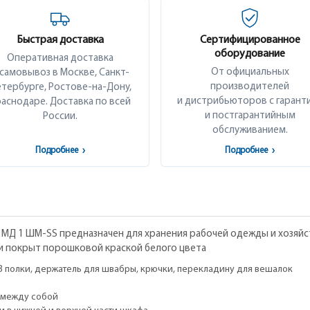
Быстрая доставка
Сертифицированное
оборудование
Оперативная доставка
От официальных
 самовывоз в Москве, Санкт-
производителей
тербурге, Ростове-на-Дону,
и дистрибьюторов с гарант
аснодаре. Доставка по всей
и постгарантийным
России.
обслуживанием.
Подробнее
›
Подробнее
›
МД 1 ШМ-SS предназначен для хранения рабочей одежды и хозяйст
 и покрыт порошковой краской белого цвета
3 полки, держатель для швабры, крючки, перекладину для вешалок
 между собой