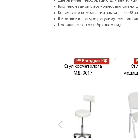
Дверь имеет перфорацию для вентиляции
Ключевой замок с возможностью смены ц
Количество комбинаций замка — 2 000 в
В комплекте четыре регулируемые опор
Поставляется в разобранном вид
РУ Росздрав РФ
Стул косметолога
Сту
MД-9017
медиц