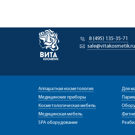
8 (495) 135-35-71
sale@vitakosmetik.r
Аппаратная косметология
Для м
Медицинские приборы
Парик
Косметологическая мебель
Обору
Медицинская мебель
Фитне
SPA оборудование
Реаби