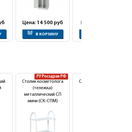
уб
Цена: 14 500
руб
Цена: 6 590
руб
У
В КОРЗИНУ
В КОРЗИНУ
РУ Росздрав РФ
РУ Росздрав РФ
кий
Столик косметолога
Столик косметолога
й
(тележка)
(медицинский) ЗН
металлический СП
(металл)
мини (СК-СПМ)