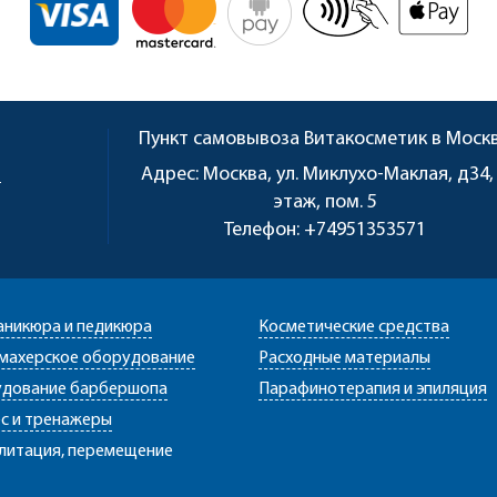
Пункт самовывоза
Витакосметик в Моск
u
Адрес:
Москва, ул. Миклухо-Маклая, д34,
этаж, пом. 5
Телефон:
+74951353571
аникюра и педикюра
Косметические средства
махерское оборудование
Расходные материалы
дование барбершопа
Парафинотерапия и эпиляция
с и тренажеры
литация, перемещение