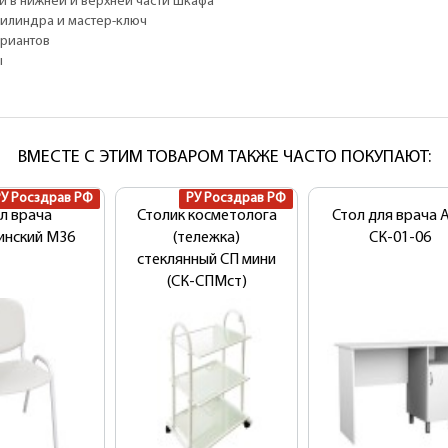
 в нижней и верхней части шкафа
илиндра и мастер-ключ
ариантов
ы
ВМЕСТЕ С ЭТИМ ТОВАРОМ ТАКЖЕ ЧАСТО ПОКУПАЮТ:
РУ Росздрав РФ
РУ Росздрав РФ
л врача
Столик косметолога
Стол для врача 
инский М36
(тележка)
СК-01-06
стеклянный СП мини
(СК-СПМст)