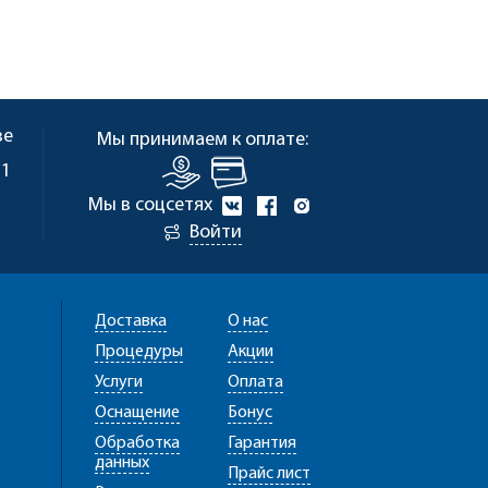
ве
Мы принимаем к оплате:
 1
Мы в соцсетях
Войти
Доставка
О нас
Процедуры
Акции
Услуги
Оплата
Оснащение
Бонус
Обработка
Гарантия
данных
Прайс лист