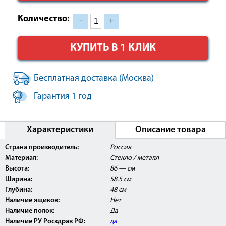
Количество:
-
+
КУПИТЬ В 1 КЛИК
Бесплатная доставка (Москва)
Гарантия 1 год
Характеристики
Описание товара
Внимание:
Данное изделие поставляется с
Страна производитель:
Россия
Регистрационным Удостоверением МинЗдрав РФ и
Материал:
Стекло / металл
может быть использовано в медицинских центрах,
ЛПУ, а так же косметологических и массажных
Высота:
86 — см
кабинетах.
Ширина:
58.5 см
Глубина:
48 см
Наличие ящиков:
Нет
Наличие полок:
Да
Наличие РУ Росздрав РФ:
да