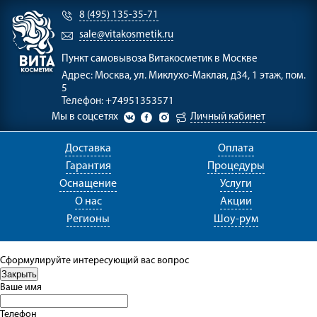
8 (495) 135-35-71
sale@vitakosmetik.ru
Пункт самовывоза
Витакосметик в Москве
Адрес:
Москва, ул. Миклухо-Маклая, д34, 1 этаж, пом.
5
Телефон:
+74951353571
Мы в соцсетях
Личный кабинет
Доставка
Оплата
Гарантия
Процедуры
Оснащение
Услуги
О нас
Акции
Регионы
Шоу-рум
Сформулируйте интересующий вас вопрос
Ваше имя
Телефон