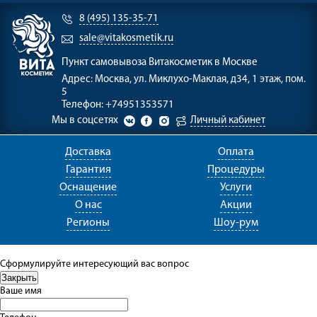
8 (495) 135-35-71
sale@vitakosmetik.ru
Пункт самовывоза
Витакосметик в Москве
Адрес:
Москва, ул. Миклухо-Маклая, д34, 1 этаж, пом.
5
Телефон:
+74951353571
Мы в соцсетях
Личный кабинет
Доставка
Оплата
Гарантия
Процедуры
Оснащение
Услуги
О нас
Акции
Регионы
Шоу-рум
Сформулируйте интересующий вас вопрос
Ваше имя