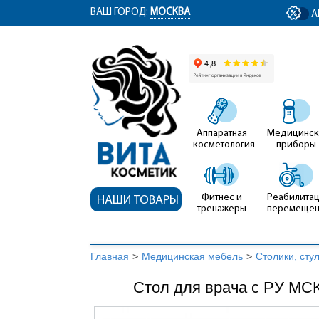
ym(12767704, 'getClientID', function(clientID) { document.getElementById('cli
ВАШ ГОРОД:
МОСКВА
А
Аппаратная
Медицинск
косметология
приборы
Фитнес и
Реабилитац
НАШИ ТОВАРЫ
тренажеры
перемеще
Главная
>
Медицинская мебель
>
Столики, сту
Стол для врача с РУ MC