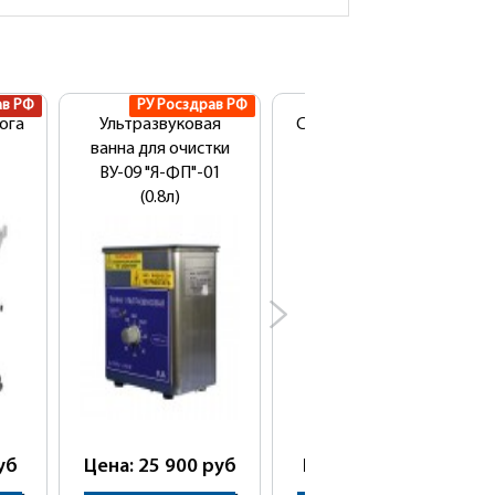
ав РФ
РУ Росздрав РФ
РУ Росздрав РФ
ога
Ультразвуковая
Столик косметолога
ванна для очистки
МАКСИ (СК-М)
ВУ-09 "Я-ФП"-01
(0.8л)
уб
Цена: 25 900
руб
Цена: 8 100
руб