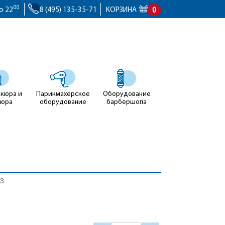
00
о 22
8 (495) 135-35-71
КОРЗИНА
0
икюра и
Парикмахерское
Оборудование
кюра
оборудование
барбершопа
13