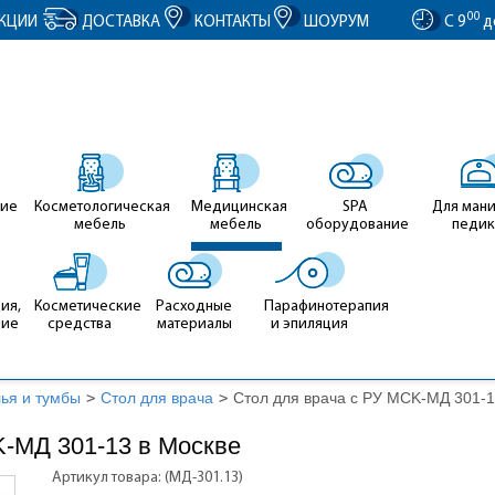
entID').value = clientID; });
00
КЦИИ
ДОСТАВКА
КОНТАКТЫ
ШОУРУМ
С 9
д
ие
Косметологическая
Медицинская
SPA
Для ман
мебель
мебель
оборудование
педи
ия,
Косметические
Расходные
Парафинотерапия
ние
средства
материалы
и эпиляция
лья и тумбы
>
Стол для врача
>
Стол для врача с РУ MCK-МД 301-
K-МД 301-13 в Москве
Артикул товара: (МД-301.13)