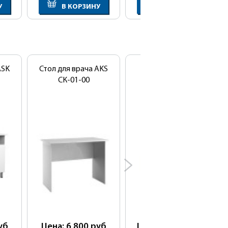
У
В КОРЗИНУ
В КОРЗИНУ
ASK
Стол для врача AKS
Стол маникюрный
СК-01-00
УНО
уб
Цена: 6 800
руб
Цена: 12 900
руб