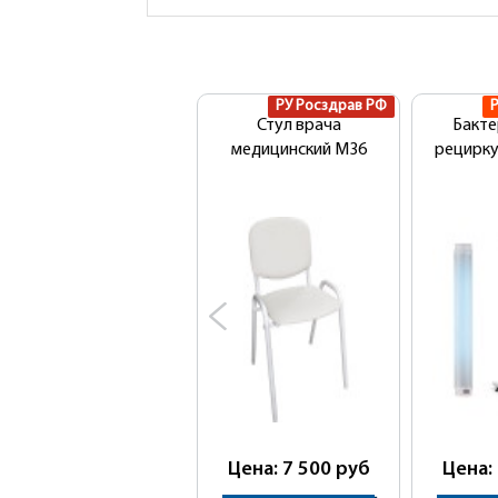
РУ Росздрав РФ
Стул врача
Бакт
медицинский М36
рецирку
Цена: 7 500
руб
Цена: