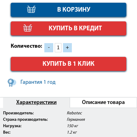
КУПИТЬ В КРЕДИТ
Количество:
-
+
КУПИТЬ В 1 КЛИК
Гарантия 1 год
Характеристики
Описание товара
Внимание:
Данное изделие поставляется с
Производитель:
Rebotec
Регистрационным Удостоверением Росздравнадзора
Страна производитель:
Германия
РФ.
Нагрузка:
150 кг
Вес:
1.2 кг