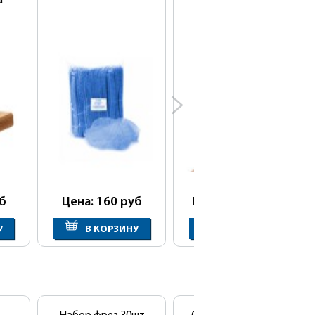
а
резинке (25шт/уп)
б
Цена: 160
руб
Цена: 1 125
руб
У
В КОРЗИНУ
В КОРЗИНУ