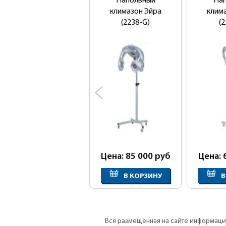
Напольный
На
климазон Эйра
клим
(2238-G)
(2
Цена: 85 000
руб
Цена: 
В КОРЗИНУ
В
Вся размещённая на сайте информация