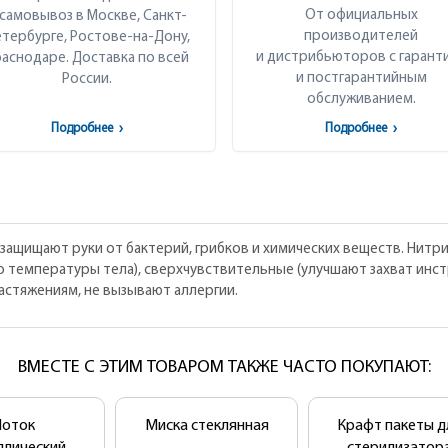
От официальных
 самовывоз в Москве, Санкт-
производителей
тербурге, Ростове-на-Дону,
и дистрибьюторов с гарант
аснодаре. Доставка по всей
и постгарантийным
России.
обслуживанием.
Подробнее
›
Подробнее
›
защищают руки от бактерий, грибков и химических веществ. Нит
до температуры тела), сверхчувствительные (улучшают захват ин
астяжениям, не вызывают аллергии.
ВМЕСТЕ С ЭТИМ ТОВАРОМ ТАКЖЕ ЧАСТО ПОКУПАЮТ:
Лоток
Миска стеклянная
Крафт пакеты д