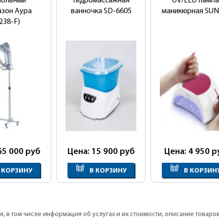
польный
Гидромассажная
UV/LED лампа
азон Аура
ванночка SD-6605
маникюрная SUN
238-F)
65 000
руб
Цена: 15 900
руб
Цена: 4 950
р
 КОРЗИНУ
В КОРЗИНУ
В КОРЗИН
, в том числе информация об услугах и их стоимости, описание товаро