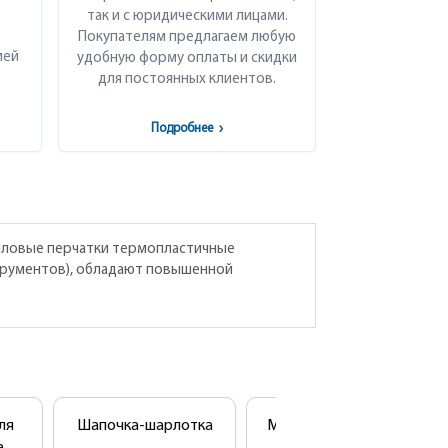
так и с юридическими лицами.
Покупателям предлагаем любую
ией
удобную форму оплаты и скидки
для постоянных клиентов.
Подробнее
›
риловые перчатки термопластичные
струментов), обладают повышенной
ля
Шапочка-шарлотка
Маска 3-хслойная на