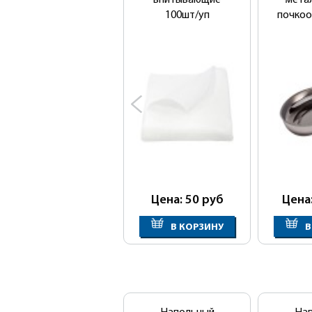
впитывающие
мета
100шт/уп
почкоо
Цена: 50
руб
Цена
В КОРЗИНУ
В