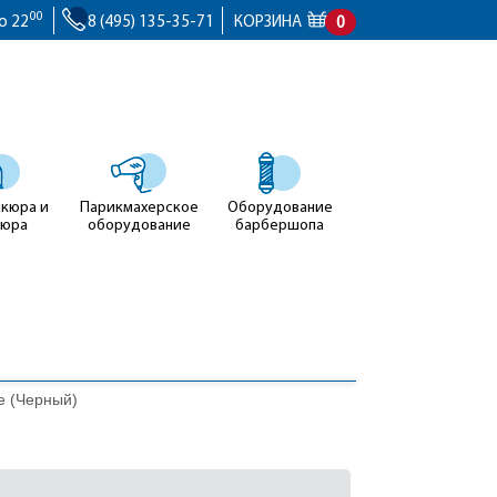
00
о 22
8 (495) 135-35-71
КОРЗИНА
0
икюра и
Парикмахерское
Оборудование
кюра
оборудование
барбершопа
е (Черный)