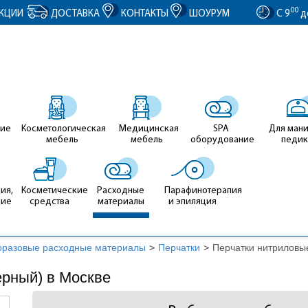
entID').value = clientID; });
00
КЦИИ
ДОСТАВКА
КОНТАКТЫ
ШОУРУМ
С 9
д
ие
Косметологическая
Медицинская
SPA
Для ман
мебель
мебель
оборудование
педи
ия,
Косметические
Расходные
Парафинотерапия
ние
средства
материалы
и эпиляция
разовые расходные материалы
>
Перчатки
>
Перчатки нитриловы
ерный) в Москве