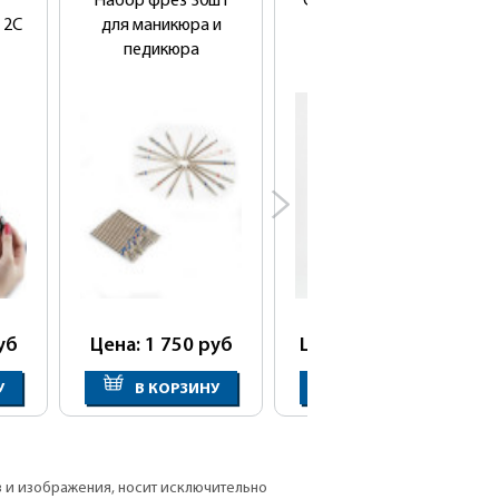
Набор фрез 30шт
Сушуар напольный
 2C
для маникюра и
SD-1041B
педикюра
уб
Цена: 1 750
руб
Цена: 20 800
руб
У
В КОРЗИНУ
В КОРЗИНУ
в и изображения, носит исключительно