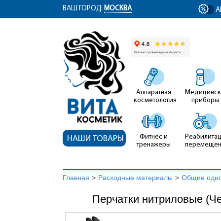
ym(12767704, 'getClientID', function(clientID) { document.getElementById('cli
ВАШ ГОРОД:
МОСКВА
А
Аппаратная
Медицинск
косметология
приборы
Фитнес и
Реабилитац
НАШИ ТОВАРЫ
тренажеры
перемеще
Главная
>
Расходные материалы
>
Общие одно
Перчатки нитриловые (Ч