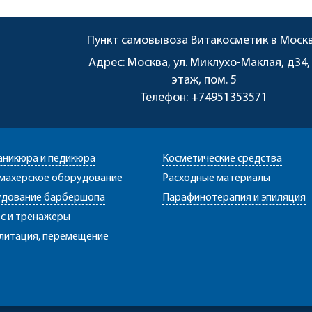
Пункт самовывоза
Витакосметик в Моск
u
Адрес:
Москва, ул. Миклухо-Маклая, д34,
этаж, пом. 5
Телефон:
+74951353571
аникюра и педикюра
Косметические средства
махерское оборудование
Расходные материалы
дование барбершопа
Парафинотерапия и эпиляция
с и тренажеры
литация, перемещение