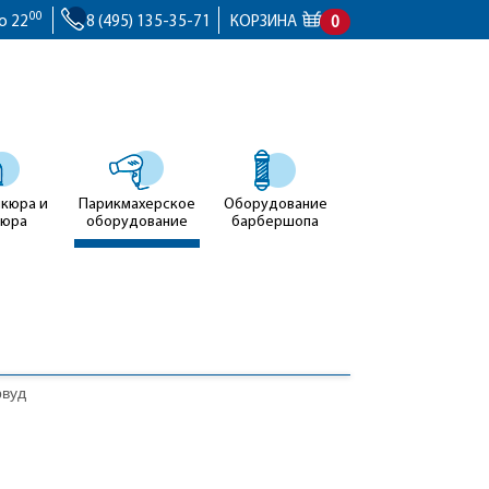
00
о 22
8 (495) 135-35-71
КОРЗИНА
0
икюра и
Парикмахерское
Оборудование
кюра
оборудование
барбершопа
рвуд