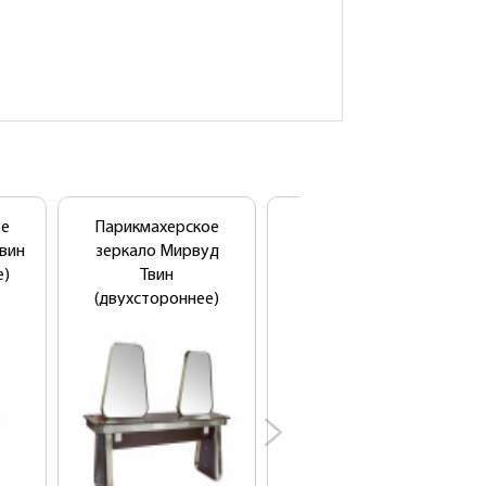
ое
Парикмахерское
Парикмахерское
Твин
зеркало Мирвуд
зеркало (туалет)
е)
Твин
Crocus Duo
(двухстороннее)