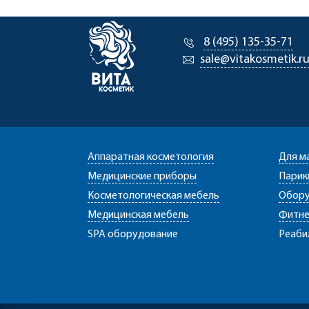
8 (495) 135-35-71
sale@vitakosmetik.r
Аппаратная косметология
Для м
Медицинские приборы
Парик
Косметологическая мебель
Обору
Медицинская мебель
Фитне
SPA оборудование
Реаби