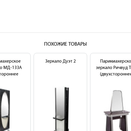
ПОХОЖИЕ ТОВАРЫ
махерское
Зеркало Дуэт 2
Парикмахерск
ло МД-133А
зеркало Ричвуд 
тороннее
(двухсторонне