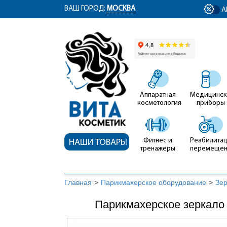
ym(12767704, 'getClientID', function(clientID) { document.getElementById('cli
ВАШ ГОРОД:
МОСКВА
А
Аппаратная
Медицинск
косметология
приборы
Фитнес и
Реабилитац
НАШИ ТОВАРЫ
тренажеры
перемеще
Главная
>
Парикмахерское оборудование
>
Зер
Парикмахерское зеркало