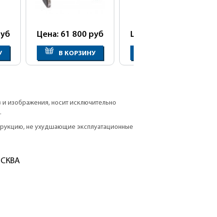
уб
Цена: 61 800
руб
Цена: 62 750
руб
У
В КОРЗИНУ
В КОРЗИНУ
в и изображения, носит исключительно
.
струкцию, не ухудшающие эксплуатационные
ОСКВА