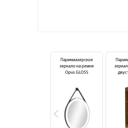
Парикмахерское
Парик
зеркало на ремне
зерка
Opus GLOSS
двус