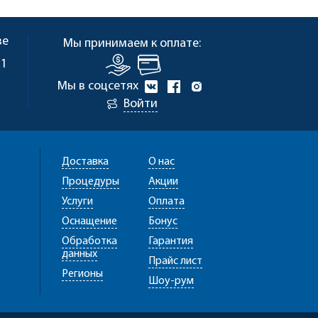
ве
Мы принимаем к оплате:
 1
Мы в соцсетях
Войти
Доставка
О нас
Процедуры
Акции
Услуги
Оплата
Оснащение
Бонус
Обработка
Гарантия
данных
Прайс лист
Регионы
Шоу-рум