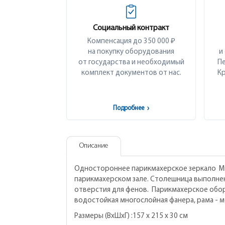
Социальный контракт
Компенсация до 350 000 ₽
на покупку оборудования
и
от государства и необходимый
Пе
комплект документов от нас.
Кр
Подробнее
›
Описание
Одностороннее парикмахерское зеркало Мир
парикмахерском зале. Столешница выполнен
отверстия для фенов. Парикмахерское обор
водостойкая многослойная фанера, рама - 
Размеры (ВхШхГ) :157 х 215 х 30 см