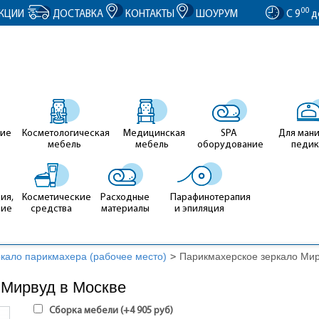
entID').value = clientID; });
00
КЦИИ
ДОСТАВКА
КОНТАКТЫ
ШОУРУМ
С 9
д
ие
Косметологическая
Медицинская
SPA
Для ман
мебель
мебель
оборудование
педи
ия,
Косметические
Расходные
Парафинотерапия
ние
средства
материалы
и эпиляция
кало парикмахера (рабочее место)
>
Парикмахерское зеркало Ми
 Мирвуд в Москве
Сборка мебели (+
4 905
руб
)