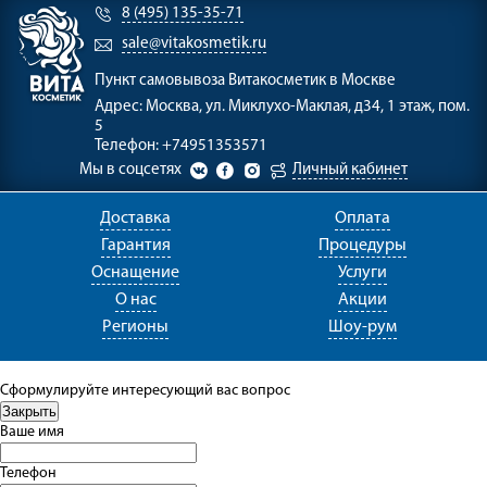
8 (495) 135-35-71
sale@vitakosmetik.ru
Пункт самовывоза
Витакосметик в Москве
Адрес:
Москва, ул. Миклухо-Маклая, д34, 1 этаж, пом.
5
Телефон:
+74951353571
Мы в соцсетях
Личный кабинет
Доставка
Оплата
Гарантия
Процедуры
Оснащение
Услуги
О нас
Акции
Регионы
Шоу-рум
Сформулируйте интересующий вас вопрос
Ваше имя
Телефон