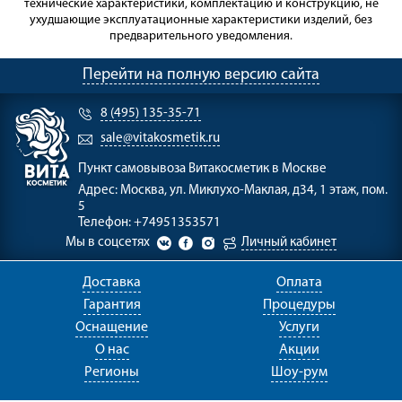
технические характеристики, комплектацию и конструкцию, не
ухудшающие эксплуатационные характеристики изделий, без
предварительного уведомления.
Перейти на полную версию сайта
8 (495) 135-35-71
sale@vitakosmetik.ru
Пункт самовывоза
Витакосметик в Москве
Адрес:
Москва, ул. Миклухо-Маклая, д34, 1 этаж, пом.
5
Телефон:
+74951353571
Мы в соцсетях
Личный кабинет
Доставка
Оплата
Гарантия
Процедуры
Оснащение
Услуги
О нас
Акции
Регионы
Шоу-рум