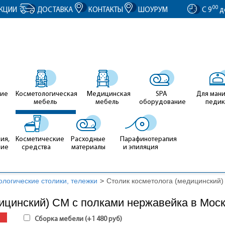
entID').value = clientID; });
00
КЦИИ
ДОСТАВКА
КОНТАКТЫ
ШОУРУМ
С 9
д
ие
Косметологическая
Медицинская
SPA
Для ман
мебель
мебель
оборудование
педи
ия,
Косметические
Расходные
Парафинотерапия
ние
средства
материалы
и эпиляция
ологические столики, тележки
>
Столик косметолога (медицинский)
ицинский) СМ с полками нержавейка в Мос
Сборка мебели (+
1 480
руб
)