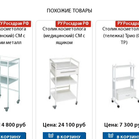
ПОХОЖИЕ ТОВАРЫ
РУ Росздрав РФ
РУ Росздрав РФ
РУ Росздр
косметолога
Столик косметолога
Столик косметол
нский) СМ с
(медицинский) СМ с
(тележка) Трио (
ми металл
ящиком
ТР)
14 800
руб
Цена: 24 100
руб
Цена: 7 300
р
 КОРЗИНУ
В КОРЗИНУ
В КОРЗИН