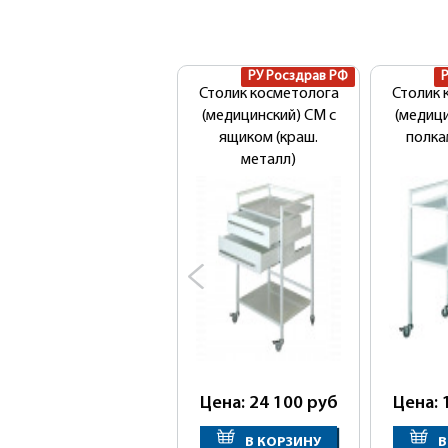
РУ Росздрав РФ
Столик косметолога
Столик 
(медицинский) СМ с
(медици
ящиком (краш.
полка
металл)
Цена: 24 100
руб
Цена: 
В КОРЗИНУ
В