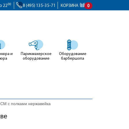
00
о 22
8 (495) 135-35-71
КОРЗИНА
0
икюра и
Парикмахерское
Оборудование
кюра
оборудование
барбершопа
 СМ с полками нержавейка
кве