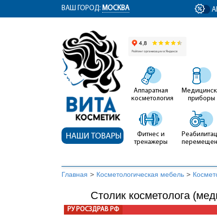
ym(12767704, 'getClientID', function(clientID) { document.getElementById('cli
ВАШ ГОРОД:
МОСКВА
А
Аппаратная
Медицинск
косметология
приборы
Фитнес и
Реабилитац
НАШИ ТОВАРЫ
тренажеры
перемеще
Главная
>
Косметологическая мебель
>
Космет
Столик косметолога (мед
РУ РОСЗДРАВ РФ