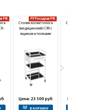
ав РФ
РУ Росздрав РФ
РУ Росздрав РФ
ога
Столик косметолога
Столик косметолога
СК-
(медицинский) СМ с
БЬЮТИ (СМ-Б)
ящиком и полками
уб
Цена: 23 500
руб
Цена: 8 900
руб
У
В КОРЗИНУ
В КОРЗИНУ