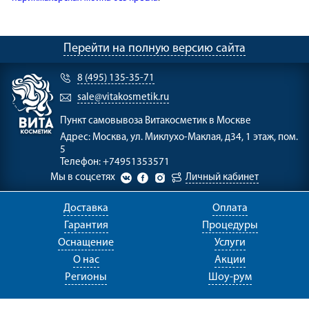
Перейти на полную версию сайта
8 (495) 135-35-71
sale@vitakosmetik.ru
Пункт самовывоза
Витакосметик в Москве
Адрес:
Москва, ул. Миклухо-Маклая, д34, 1 этаж, пом.
5
Телефон:
+74951353571
Мы в соцсетях
Личный кабинет
Доставка
Оплата
Гарантия
Процедуры
Оснащение
Услуги
О нас
Акции
Регионы
Шоу-рум