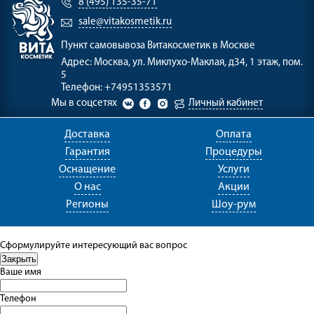
8 (495) 135-35-71
sale@vitakosmetik.ru
Пункт самовывоза
Витакосметик в Москве
Адрес:
Москва, ул. Миклухо-Маклая, д34, 1 этаж, пом.
5
Телефон:
+74951353571
Мы в соцсетях
Личный кабинет
Доставка
Оплата
Гарантия
Процедуры
Оснащение
Услуги
О нас
Акции
Регионы
Шоу-рум
Сформулируйте интересующий вас вопрос
Ваше имя
Телефон