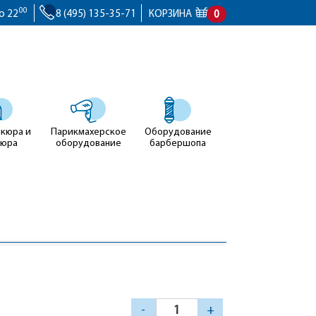
00
о 22
8 (495) 135-35-71
КОРЗИНА
0
икюра и
Парикмахерское
Оборудование
кюра
оборудование
барбершопа
-
+