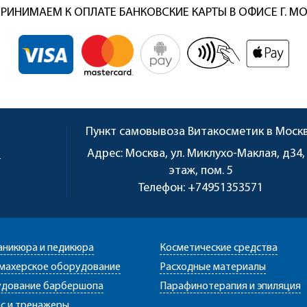
РИНИМАЕМ К ОПЛАТЕ БАНКОВСКИЕ КАРТЫ В ОФИСЕ Г. М
Пункт самовывоза
Витакосметик в Моск
u
Адрес:
Москва, ул. Миклухо-Маклая, д34,
этаж, пом. 5
Телефон:
+74951353571
аникюра и педикюра
Косметические средства
махерское оборудование
Расходные материалы
дование барбершопа
Парафинотерапия и эпиляция
с и тренажеры