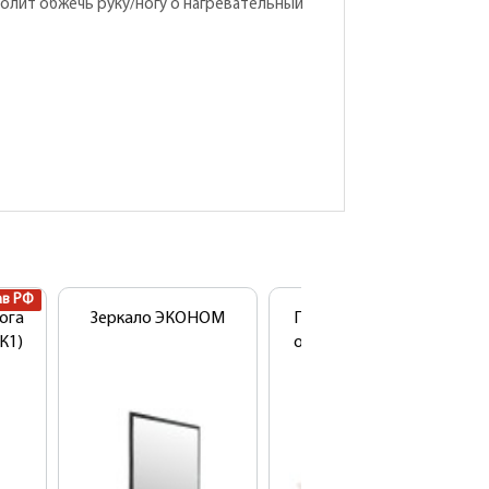
олит обжечь руку/ногу о нагревательный
ав РФ
ога
Зеркало ЭКОНОМ
Простыни стандарт
К1)
одноразовые 50шт/
уп (SMS)