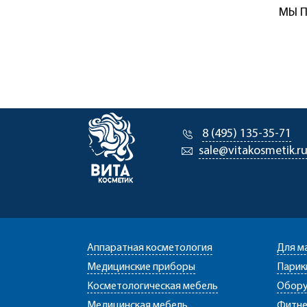
МЫ П
8 (495) 135-35-71
sale@vitakosmetik.r
Аппаратная косметология
Для м
Медицинские приборы
Парик
Косметологическая мебель
Обору
Медицинская мебель
Фитне