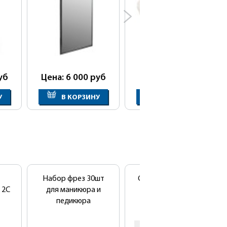
уб
Цена: 6 000
руб
Цена: 345
руб
У
В КОРЗИНУ
В КОРЗИНУ
Набор фрез 30шт
Сушуар напольный
 2C
для маникюра и
SD-1041B
педикюра