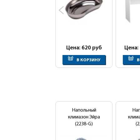
Цена: 620
руб
Цена:
В КОРЗИНУ
В
Напольный
На
климазон Эйра
клим
(2238-G)
(2