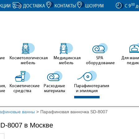
entID').value = clientID; });
00
КЦИИ
ДОСТАВКА
КОНТАКТЫ
ШОУРУМ
С 9
д
ие
Косметологическая
Медицинская
SPA
Для ман
мебель
мебель
оборудование
педи
ия,
Косметические
Расходные
Парафинотерапия
ние
средства
материалы
и эпиляция
афиновые ванны
>
Парафиновая ванночка SD-8007
D-8007 в Москве