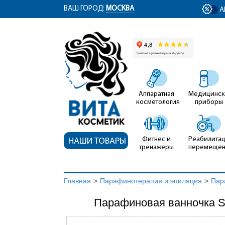
ym(12767704, 'getClientID', function(clientID) { document.getElementById('cli
ВАШ ГОРОД:
МОСКВА
А
Аппаратная
Медицинск
косметология
приборы
Фитнес и
Реабилитац
НАШИ ТОВАРЫ
тренажеры
перемеще
Главная
>
Парафинотерапия и эпиляция
>
Пар
Парафиновая ванночка S