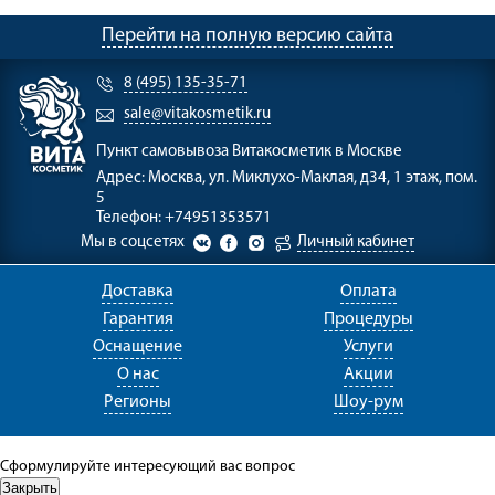
Перейти на полную версию сайта
8 (495) 135-35-71
sale@vitakosmetik.ru
Пункт самовывоза
Витакосметик в Москве
Адрес:
Москва, ул. Миклухо-Маклая, д34, 1 этаж, пом.
5
Телефон:
+74951353571
Мы в соцсетях
Личный кабинет
Доставка
Оплата
Гарантия
Процедуры
Оснащение
Услуги
О нас
Акции
Регионы
Шоу-рум
Сформулируйте интересующий вас вопрос