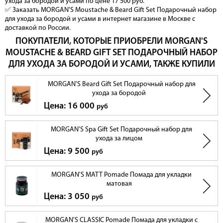
ухода за бородой и усами по цене 17 500 руб.
✅ Заказать MORGAN'S Moustache & Beard Gift Set Подарочный набор
для ухода за бородой и усами в интернет магазине в Москве с
доставкой по России.
MORGAN'S Складная расческа для усов маленькая;
MORGAN'S Масло для бороды 50 мл.
ПОКУПАТЕЛИ, КОТОРЫЕ ПРИОБРЕЛИ MORGAN'S
MOUSTACHE & BEARD GIFT SET ПОДАРОЧНЫЙ НАБОР
ДЛЯ УХОДА ЗА БОРОДОЙ И УСАМИ, ТАКЖЕ КУПИЛИ
MORGAN'S Beard Gift Set Подарочный набор для
MORGAN'S Шампунь для бороды 100 мл.
ухода за бородой
Цена: 16 000
руб
Фирменная подарочная упаковка
MORGAN'S Spa Gift Set Подарочный набор для
ухода за лицом
Цена: 9 500
руб
MORGAN'S MATT Pomade Помада для укладки
матовая
Цена: 3 050
руб
MORGAN'S CLASSIC Pomade Помада для укладки с