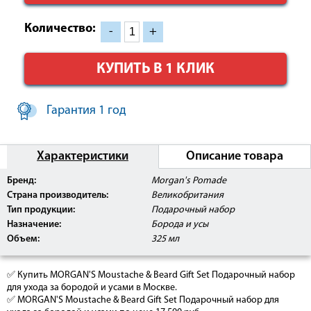
Количество:
-
+
КУПИТЬ В 1 КЛИК
Гарантия 1 год
Характеристики
Описание товара
Бренд:
Morgan's Pomade
MORGAN'S Воск для бороды и усов 50 г.
Страна производитель:
Великобритания
Тип продукции:
Подарочный набор
Назначение:
Борода и усы
Объем:
325 мл
MORGAN'S Воск для укладки усов 50 г.
✅ Купить MORGAN'S Moustache & Beard Gift Set Подарочный набор
для ухода за бородой и усами в Москве.
✅ MORGAN'S Moustache & Beard Gift Set Подарочный набор для
MORGAN'S Крем для усов и бороды 75 мл.