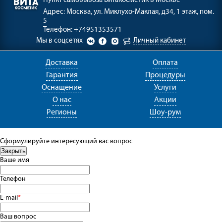
Пункт самовывоза
Витакосметик в Москве
Адрес:
Москва, ул. Миклухо-Маклая, д34, 1 этаж, пом.
5
Телефон:
+74951353571
Мы в соцсетях
Личный кабинет
Доставка
Оплата
Гарантия
Процедуры
Оснащение
Услуги
О нас
Акции
Регионы
Шоу-рум
Сформулируйте интересующий вас вопрос
Ваше имя
Телефон
E-mail
*
Ваш вопрос