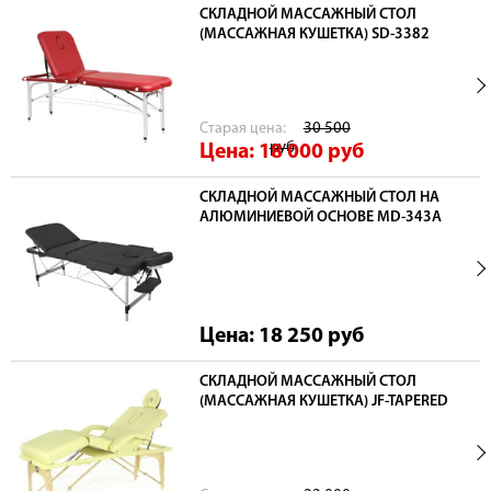
СКЛАДНОЙ МАССАЖНЫЙ СТОЛ
(МАССАЖНАЯ КУШЕТКА) SD-3382
Cтарая цена:
30 500
руб
Цена: 18 000
руб
СКЛАДНОЙ МАССАЖНЫЙ СТОЛ НА
АЛЮМИНИЕВОЙ ОСНОВЕ MD-343A
Цена: 18 250
руб
СКЛАДНОЙ МАССАЖНЫЙ СТОЛ
(МАССАЖНАЯ КУШЕТКА) JF-TAPERED