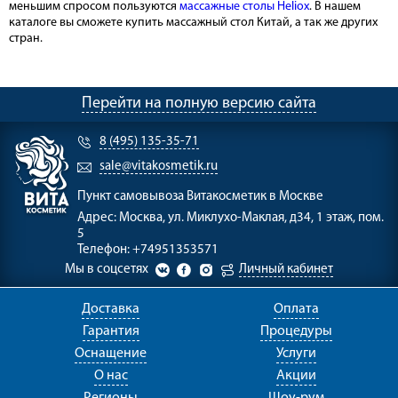
меньшим спросом пользуются
массажные столы Heliox
. В нашем
каталоге вы сможете купить массажный стол Китай, а так же других
стран.
Перейти на полную версию сайта
8 (495) 135-35-71
sale@vitakosmetik.ru
Пункт самовывоза
Витакосметик в Москве
Адрес:
Москва, ул. Миклухо-Маклая, д34, 1 этаж, пом.
5
Телефон:
+74951353571
Мы в соцсетях
Личный кабинет
Доставка
Оплата
Гарантия
Процедуры
Оснащение
Услуги
О нас
Акции