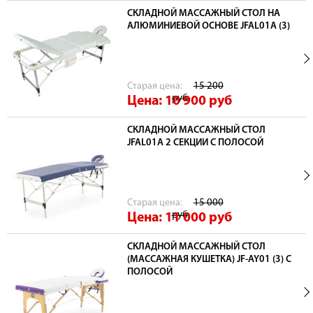
СКЛАДНОЙ МАССАЖНЫЙ СТОЛ НА
АЛЮМИНИЕВОЙ ОСНОВЕ JFAL01A (3)
Cтарая цена:
15 200
руб
Цена: 10 900
руб
СКЛАДНОЙ МАССАЖНЫЙ СТОЛ
JFAL01A 2 СЕКЦИИ С ПОЛОСОЙ
Cтарая цена:
15 000
руб
Цена: 11 000
руб
СКЛАДНОЙ МАССАЖНЫЙ СТОЛ
(МАССАЖНАЯ КУШЕТКА) JF-AY01 (3) С
ПОЛОСОЙ