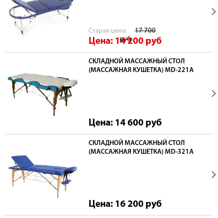
Cтарая цена:
17 700
руб
Цена: 14 200
руб
СКЛАДНОЙ МАССАЖНЫЙ СТОЛ
(МАССАЖНАЯ КУШЕТКА) MD-221A
Цена: 14 600
руб
СКЛАДНОЙ МАССАЖНЫЙ СТОЛ
(МАССАЖНАЯ КУШЕТКА) MD-321A
Цена: 16 200
руб