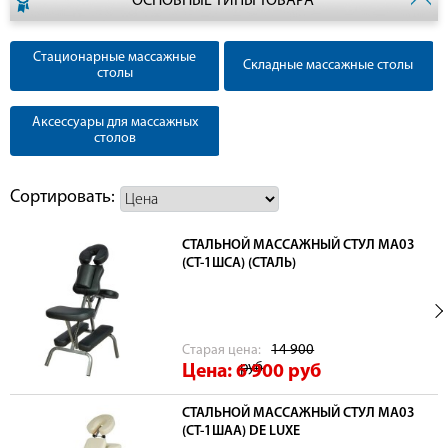
ОСНОВНЫЕ ТИПЫ ТОВАРА
Стационарные массажные
Складные массажные столы
столы
Аксессуары для массажных
столов
Сортировать:
СТАЛЬНОЙ МАССАЖНЫЙ СТУЛ МА03
(СТ-1ШСА) (СТАЛЬ)
Cтарая цена:
14 900
руб
Цена: 6 900
руб
СТАЛЬНОЙ МАССАЖНЫЙ СТУЛ МА03
(СТ-1ШАА) DE LUXE