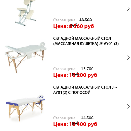
Cтарая цена:
18 500
руб
Цена: 8 560
руб
СКЛАДНОЙ МАССАЖНЫЙ СТОЛ
(МАССАЖНАЯ КУШЕТКА) JF-AY01 (3)
Cтарая цена:
13 700
руб
Цена: 10 200
руб
СКЛАДНОЙ МАССАЖНЫЙ СТОЛ JF-
AY01(2) С ПОЛОСОЙ
Cтарая цена:
14 500
руб
Цена: 10 400
руб