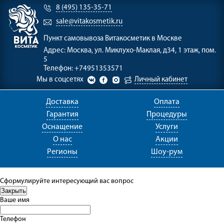
8 (495) 135-35-71
sale@vitakosmetik.ru
Пункт самовывоза
Витакосметик в Москве
Адрес:
Москва, ул. Миклухо-Маклая, д34, 1 этаж, пом.
5
Телефон:
+74951353571
Мы в соцсетях
Личный кабинет
Доставка
Оплата
Гарантия
Процедуры
Оснащение
Услуги
О нас
Акции
Регионы
Шоу-рум
Сформулируйте интересующий вас вопрос
Ваше имя
Телефон