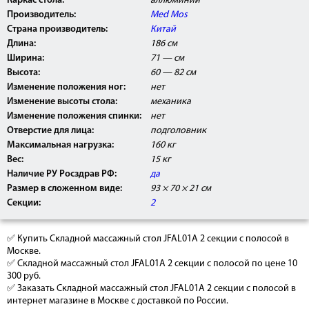
Каркас стола:
аллюминий
РФ и может быть использовано в медицинских
центрах, ЛПУ, а так же косметологических и
Производитель:
Med Mos
массажных кабинетах.
Страна производитель:
Китай
Длина:
186 см
Ширина:
71 — см
Высота:
60 — 82 см
Изменение положения ног:
нет
Изменение высоты стола:
механика
Изменение положения спинки:
нет
Отверстие для лица:
подголовник
Максимальная нагрузка:
160 кг
Вес:
15 кг
Наличие РУ Росздрав РФ:
да
Размер в сложенном виде:
93 × 70 × 21 см
Секции:
2
✅ Купить Складной массажный стол JFAL01A 2 секции с полосой в
Москве.
✅ Складной массажный стол JFAL01A 2 секции с полосой по цене 10
300 руб.
✅ Заказать Складной массажный стол JFAL01A 2 секции с полосой в
интернет магазине в Москве с доставкой по России.