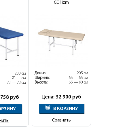
CO1izm
Длина:
205 см
200 см
Ширина:
65 — 65 см
70 — см
Высота:
65 — 90 см
73 — 73 см
Цена: 32 900
руб
 758
руб
В КОРЗИНУ
ОРЗИНУ
Сравнить
нить