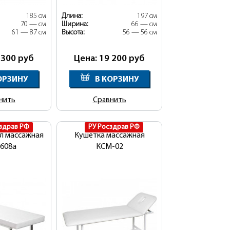
185 см
Длина:
197 см
70 — см
Ширина:
66 — см
61 — 87 см
Высота:
56 — 56 см
 300
руб
Цена: 19 200
руб
ОРЗИНУ
В КОРЗИНУ
нить
Сравнить
здрав РФ
РУ Росздрав РФ
л массажная
Кушетка массажная
608а
КСМ-02