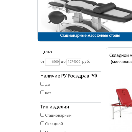
Стационарные массажные столы
Цена
Складной 
от
до
руб.
(массажна
Наличие РУ Росздрав РФ
да
нет
Тип изделия
Стационарный
Складной