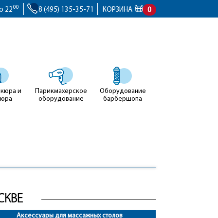
00
о 22
8 (495) 135-35-71
КОРЗИНА
0
икюра и
Парикмахерское
Оборудование
кюра
оборудование
барбершопа
СКВЕ
Аксессуары для массажных столов