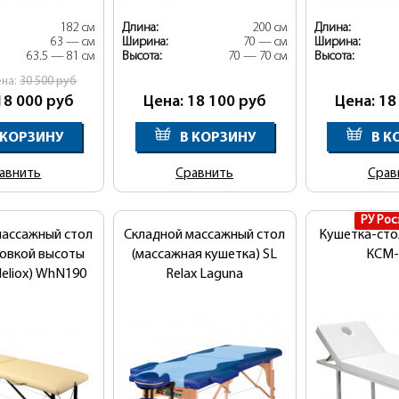
182 см
Длина:
200 см
Длина:
63 — см
Ширина:
70 — см
Ширина:
63.5 — 81 см
Высота:
70 — 70 см
Высота:
ена:
30 500
руб
18 000
руб
Цена: 18 100
руб
Цена: 18
 КОРЗИНУ
В КОРЗИНУ
В К
авнить
Сравнить
Срав
New!
РУ Рос
массажный стол
Складной массажный стол
Кушетка-сто
ровкой высоты
(массажная кушетка) SL
КСМ-
Heliox) WhN190
Relax Laguna