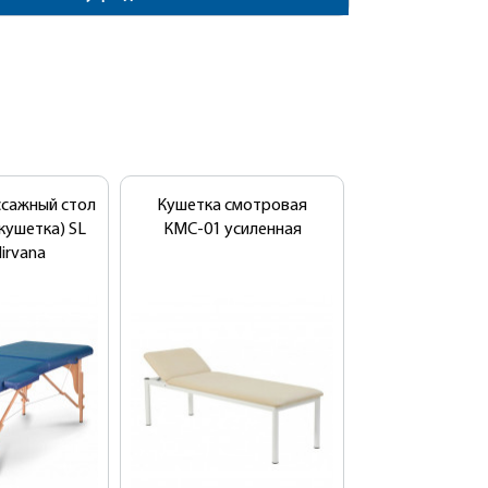
ссажный стол
Кушетка смотровая
кушетка) SL
КМС-01 усиленная
Nirvana