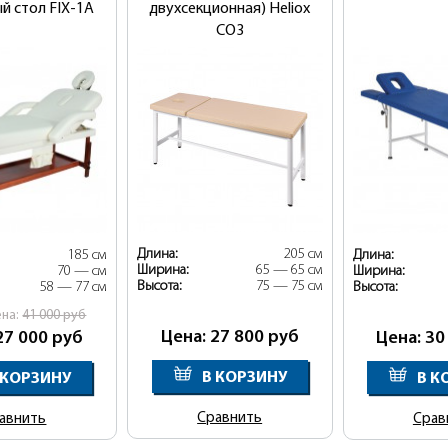
й стол FIX-1А
двухсекционная) Heliox
CO3
Длина:
205 см
185 см
Длина:
Ширина:
65 — 65 см
70 — см
Ширина:
Высота:
75 — 75 см
58 — 77 см
Высота:
ена:
41 000
руб
Цена: 27 800
руб
27 000
руб
Цена: 30
В КОРЗИНУ
 КОРЗИНУ
В К
Сравнить
авнить
Срав