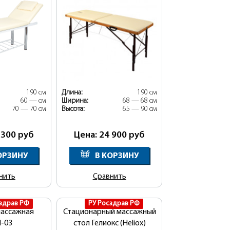
190 см
Длина:
190 см
60 — см
Ширина:
68 — 68 см
70 — 70 см
Высота:
65 — 90 см
 300
руб
Цена: 24 900
руб
ОРЗИНУ
В КОРЗИНУ
нить
Сравнить
здрав РФ
РУ Росздрав РФ
массажная
Стационарный массажный
-03
стол Гелиокс (Heliox)