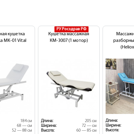
РУ Росздрав РФ
ная кушетка
Кушетка массажная
Массажн
а MK-01 Vital
КМ-3007 (1 мотор)
разборны
(Helio
Длина:
184 см
Длина:
205 см
Ширина:
68 — см
Ширина:
72 — см
Высота:
52 — 88 см
Высота:
60 — 85 см