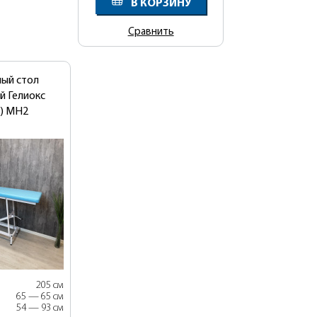
В КОРЗИНУ
Сравнить
ый стол
й Гелиокс
x) МН2
205 см
65 — 65 см
54 — 93 см