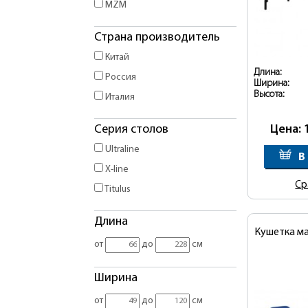
MZM
Страна производитель
Китай
Длина:
Россия
Ширина:
Высота:
Италия
Серия столов
Цена: 
Ultraline
В
X-line
Ср
Titulus
Длина
Кушетка м
от
до
см
Ширина
от
до
см