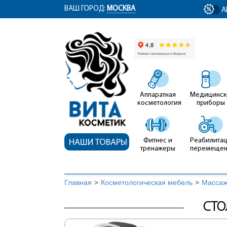
ym(12767704, 'getClientID', function(clientID) { document.getElementById('cli
ВАШ ГОРОД:
МОСКВА
А
Аппаратная
Медицинск
косметология
приборы
Фитнес и
Реабилитац
НАШИ ТОВАРЫ
тренажеры
перемеще
Главная
>
Косметологическая мебель
>
Массаж
CТО