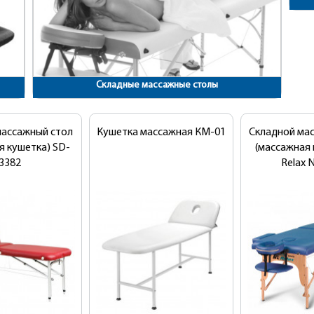
Складные массажные столы
New!
массажный стол
Кушетка массажная КМ-01
Складной ма
я кушетка) SD-
(массажная 
3382
Relax 