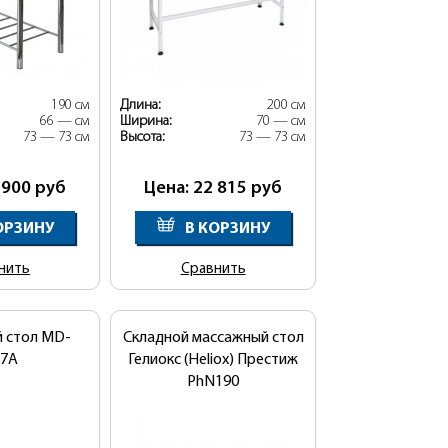
190 см
Длина:
200 см
66 — см
Ширина:
70 — см
73 — 73 см
Высота:
73 — 73 см
 900
руб
Цена: 22 815
руб
ОРЗИНУ
В КОРЗИНУ
нить
Сравнить
 стол MD-
Складной массажный стол
77А
Гелиокс (Heliox) Престиж
PhN190