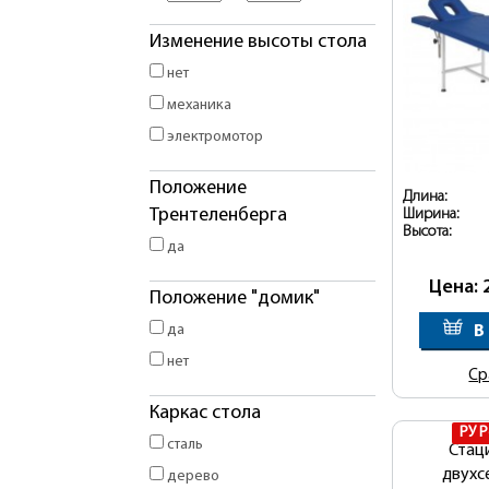
Изменение высоты стола
нет
механика
электромотор
Положение
Длина:
Трентеленберга
Ширина:
Высота:
да
Цена: 
Положение "домик"
да
В
нет
Ср
Каркас стола
РУ 
сталь
Стац
двухс
дерево