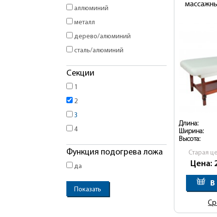
массажны
аллюминий
металл
дерево/алюминий
сталь/алюминий
Секции
1
2
3
Длина:
4
Ширина:
Высота:
Функция подогрева ложа
Cтарая ц
Цена: 
да
В
Ср