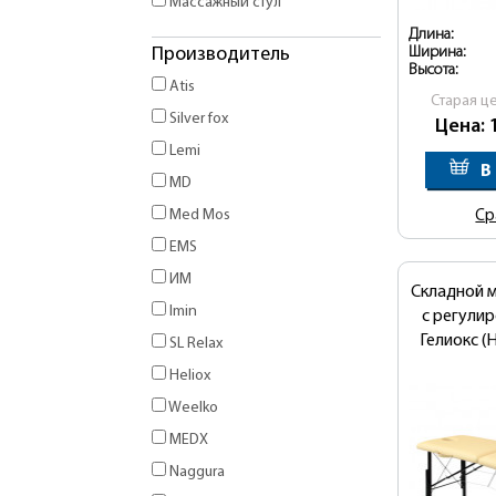
Массажный стул
Длина:
Ширина:
Производитель
Высота:
Atis
Cтарая ц
Silver fox
Цена: 
Lemi
В
MD
Med Mos
Ср
EMS
ИМ
Складной 
Imin
с регули
Гелиокс (
SL Relax
Heliox
Weelko
MEDX
Naggura