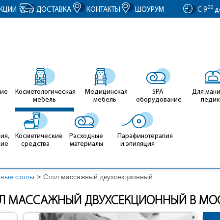
entID').value = clientID; });
00
КЦИИ
ДОСТАВКА
КОНТАКТЫ
ШОУРУМ
С 9
д
ие
Косметологическая
Медицинская
SPA
Для ман
мебель
мебель
оборудование
педи
ия,
Косметические
Расходные
Парафинотерапия
ние
средства
материалы
и эпиляция
ные столы
>
Cтол массажный двухсекционный
Л МАССАЖНЫЙ ДВУХСЕКЦИОННЫЙ В МО