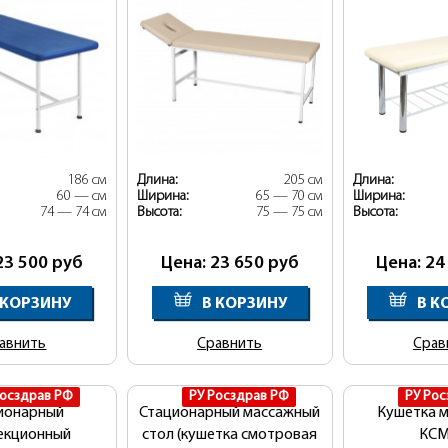
186 см
Длина:
205 см
Длина:
60 — см
Ширина:
65 — 70 см
Ширина:
74 — 74 см
Высота:
75 — 75 см
Высота:
23 500
руб
Цена: 23 650
руб
Цена: 24
 КОРЗИНУ
В КОРЗИНУ
В К
авнить
Сравнить
Срав
Росздрав РФ
РУ Росздрав РФ
РУ Рос
ионарный
Стационарный массажный
Кушетка 
екционный
стол (кушетка смотровая
КСМ