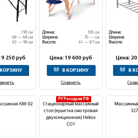
190 см
Длина:
185 см
Длина:
68 — 68 см
Ширина:
70 — см
Ширина:
65 — 90 см
Высота:
61 — 87 см
Высота:
19 250
руб
Цена: 19 600
руб
Цена: 20
 КОРЗИНУ
В КОРЗИНУ
В К
авнить
Сравнить
Срав
РУ Росздрав РФ
ассажная КМ-02
Стационарный массажный
Массажный
стол (кушетка смотровая
32
двухсекционная) Heliox
CO1