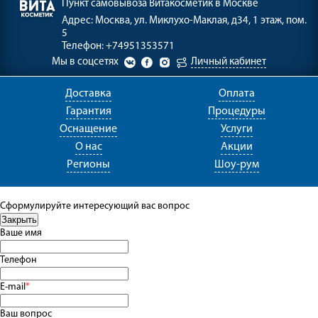
Пункт самовывоза
Витакосметик в Москве
Адрес:
Москва, ул. Миклухо-Маклая, д34, 1 этаж, пом.
5
Телефон:
+74951353571
Мы в соцсетях
Личный кабинет
Доставка
Оплата
Гарантия
Процедуры
Оснащение
Услуги
О нас
Акции
Регионы
Шоу-рум
Сформулируйте интересующий вас вопрос
Ваше имя
Телефон
E-mail
*
Ваш вопрос