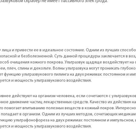
ьтразвуковой скрабер не имеет пассивного электрода.
 лица и привести ее в идеальное состояние. Одним из лучших способов
зопасной и безболезненной. Суть данной процедуры заключается в воз
пособ очищения кожного покрова. Ультразвук щадяще воздействует на
еи, плеч, спины и декольте. Волны ультразвука могут проникать глубоко
т функцию ультразвукового пилинга на двух режимах: постоянном и им
уется и мощность ультразвукового воздействия.
ивнее действуют на организм человека, если сочетаются с ультразвуко
ное движение частиц лекарственных средств. Качество их действия н
то помогает впитыванию полезных веществ в кожный покров. Интересно,
 попадает в организм. Одним из лучших методов, сочетающих медикаме
нкцию ультрафонофореза на двух режимах: постоянном и импульсном, 
уется и мощность ультразвукового воздействия.