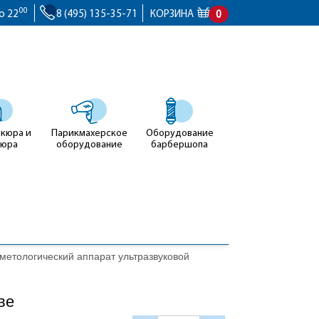
00
о 22
8 (495) 135-35-71
КОРЗИНА
0
икюра и
Парикмахерское
Оборудование
кюра
оборудование
барбершопа
метологический аппарат ультразвуковой
ве