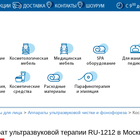
entID').value = clientID; });
00
КЦИИ
ДОСТАВКА
КОНТАКТЫ
ШОУРУМ
С 9
д
ие
Косметологическая
Медицинская
SPA
Для ман
мебель
мебель
оборудование
педи
ия,
Косметические
Расходные
Парафинотерапия
ние
средства
материалы
и эпиляция
ы для лица
>
Аппараты ультразвуковой чистки и фонофореза
>
Кос
ат ультразвуковой терапии RU-1212 в Моск