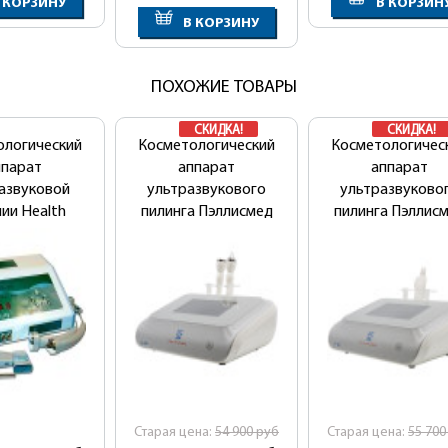
 КОРЗИНУ
В КОРЗИН
В КОРЗИНУ
ПОХОЖИЕ ТОВАРЫ
СКИДКА!
СКИДКА!
ологический
Косметологический
Косметологичес
ппарат
аппарат
аппарат
азвуковой
ультразвукового
ультразвуково
ии Health
пилинга Пэллисмед
пилинга Пэллис
ty NS-202
У-01
П-01
Cтарая цена:
54 900
руб
Cтарая цена:
55 70