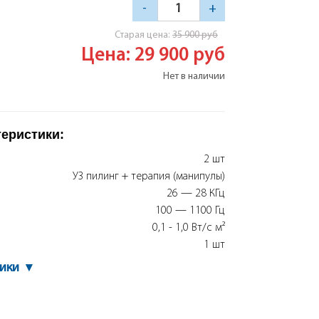
-
+
Cтарая цена:
35 900
руб
Цена: 29 900
руб
Нет в наличии
теристики:
2 шт
УЗ пилинг + терапия (манипулы)
26 — 28 КГц
100 — 1100 Гц
0,1 - 1,0 Вт/с м²
1 шт
тики
▾