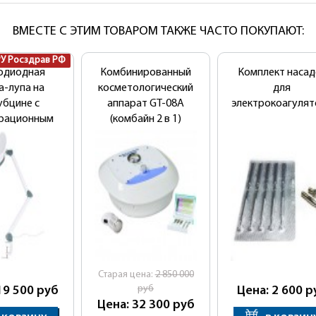
ВМЕСТЕ С ЭТИМ ТОВАРОМ ТАКЖЕ ЧАСТО ПОКУПАЮТ:
РУ Росздрав РФ
одиодная
Комбинированный
Комплект насад
а-лупа на
косметологический
для
убцине с
аппарат GT-08A
электрокоагулят
трационным
(комбайн 2 в 1)
оверением
ЛЛ-5
Cтарая цена:
2 850 000
руб
19 500
руб
Цена: 2 600
р
Цена: 32 300
руб