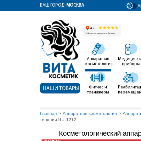
ym(12767704, 'getClientID', function(clientID) { document.getElementById('cli
ВАШ ГОРОД:
МОСКВА
А
Аппаратная
Медицинск
косметология
приборы
Фитнес и
Реабилитац
НАШИ ТОВАРЫ
тренажеры
перемеще
Главная
>
Аппаратная косметология
>
Аппарат
терапии RU-1212
Косметологический аппар