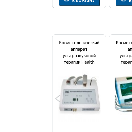
В КОРЗИНУ
В
Косметологический
Космет
аппарат
а
ультразвуковой
ультр
терапии Health
терап
Beauty НВ-102
Beau