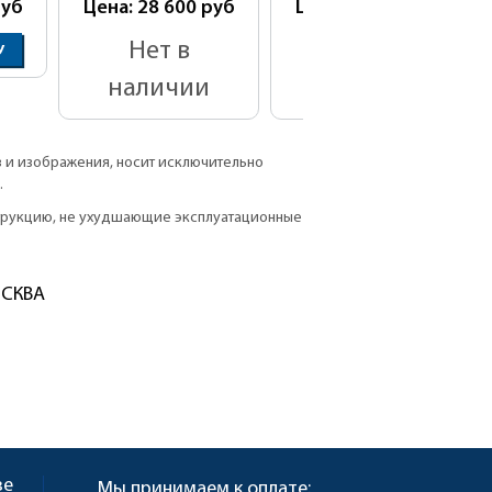
уб
Цена: 28 600
руб
Цена: 32 500
руб
Нет в
Нет в
У
наличии
наличии
в и изображения, носит исключительно
.
струкцию, не ухудшающие эксплуатационные
ОСКВА
ве
Мы принимаем к оплате: