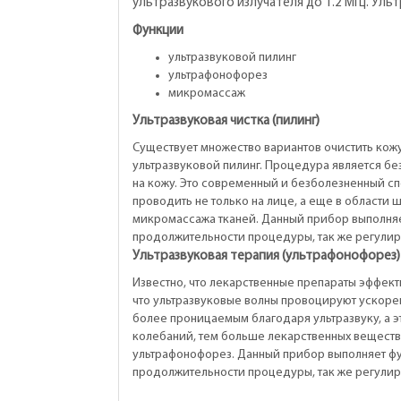
ультразвукового излучателя до 1.2 МГц. Ул
Функции
ультразвуковой пилинг
ультрафонофорез
микромассаж
Ультразвуковая чистка (пилинг)
Существует множество вариантов очистить кожу
ультразвуковой пилинг. Процедура является бе
на кожу. Это современный и безболезненный с
проводить не только на лице, а еще в области ш
микромассажа тканей. Данный прибор выполняе
продолжительности процедуры, так же регулир
Ультразвуковая терапия (ультрафонофорез)
Известно, что лекарственные препараты эффект
что ультразвуковые волны провоцируют ускорен
более проницаемым благодаря ультразвуку, а э
колебаний, тем больше лекарственных веществ
ультрафонофорез. Данный прибор выполняет фу
продолжительности процедуры, так же регулир