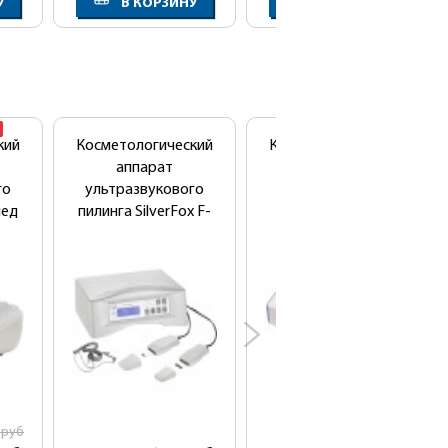
У
В КОРЗИНУ
В КОРЗИНУ
кий
Косметологический
Косметологический
аппарат
аппарат
го
ультразвукового
ультразвукового
мед
пилинга SilverFox F-
пилинга Health
335
Beauty NS-201
0
руб