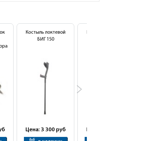
ок
Костыль локтевой
Костыль локтевой
БИГ 150
Комфорт-Софт
ора
уб
Цена: 3 300
руб
Цена: 2 700
руб