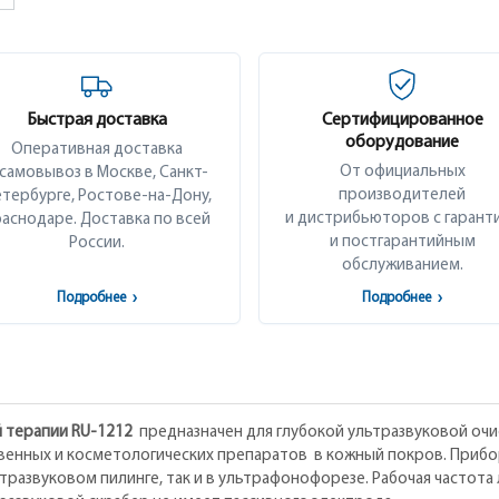
Быстрая доставка
Сертифицированное
оборудование
Оперативная доставка
От официальных
 самовывоз в Москве, Санкт-
производителей
тербурге, Ростове-на-Дону,
и дистрибьюторов с гарант
аснодаре. Доставка по всей
и постгарантийным
России.
обслуживанием.
Подробнее
›
Подробнее
›
 терапии RU-1212
предназначен для глубокой ультразвуковой очис
енных и косметологических препаратов в кожный покров. Прибо
развуковом пилинге, так и в ультрафонофорезе. Рабочая частота л