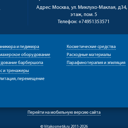
u
Адрес:
Москва, ул. Миклухо-Маклая, д34,
этаж, пом. 5
Телефон:
+74951353571
аникюра и педикюра
Косметические средства
махерское оборудование
Расходные материалы
дование барбершопа
Парафинотерапия и эпиляция
с и тренажеры
литация, перемещение
Перейти на мобильную версию сайта
© Vitakosmetik.ru 2011-2026