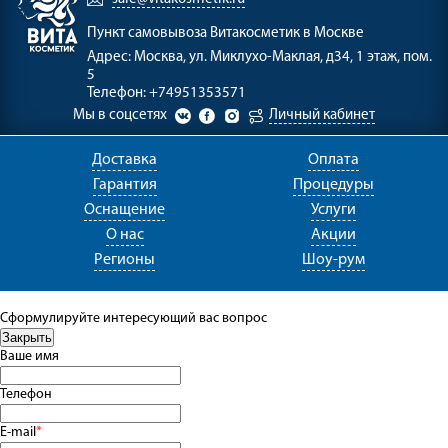
Пункт самовывоза
Витакосметик в Москве
Адрес:
Москва, ул. Миклухо-Маклая, д34, 1 этаж, пом.
5
Телефон:
+74951353571
Мы в соцсетях
Личный кабинет
Доставка
Оплата
Гарантия
Процедуры
Оснащение
Услуги
О нас
Акции
Регионы
Шоу-рум
Сформулируйте интересующий вас вопрос
Ваше имя
Телефон
E-mail
*