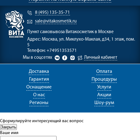
8 (495) 135-35-71
sale@vitakosmetik.ru
Пункт самовывоза
Витакосметик в Москве
Адрес:
Москва, ул. Миклухо-Маклая, д34, 1 этаж, пом.
5
Телефон:
+74951353571
Мы в соцсетях
Личный кабинет
Доставка
Оплата
Гарантия
Процедуры
Оснащение
Услуги
О нас
Акции
Регионы
Шоу-рум
Сформулируйте интересующий вас вопрос
Ваше имя