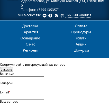
Адрес:
Москва, ул. Миклухо-Маклая, д34, 1 этаж, пом.
5
Телефон:
+74951353571
Мы в соцсетях
Личный кабинет
Доставка
Оплата
Гарантия
Процедуры
Оснащение
Услуги
О нас
Акции
Регионы
Шоу-рум
Сформулируйте интересующий вас вопрос
Ваше имя
Телефон
E-mail
*
Ваш вопрос