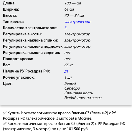
центрах, ЛПУ, а так же косметологических и
Длина:
180 — см
массажных кабинетах.
Ширина:
61 см
Высота:
70 — 84 см
Тип кресла:
электрическое
Количество электромоторов:
3
Регулировка высоты:
электромотор
Регулировка наклона спинки:
электромотор
Регулировка наклона подножек:
электромотор
Регулировка наклона сидения:
нет
Поворот кресла:
нет
Вес:
65 кг
Наличие РУ Росздрав РФ:
да
Кол-во упаковок:
1 шт
Цвет:
Белый
Серебро
Слоновая кость
Любой цвет на заказ
✅ Купить Косметологическое кресло Элегия-03 (Элегия-2) с РУ
Росздрав РФ (электрическое, 3 мотора) в Москве.
✅ Косметологическое кресло Элегия-03 (Элегия-2) с РУ Росздрав РФ
(электрическое, 3 мотора) по цене 101 500 руб.