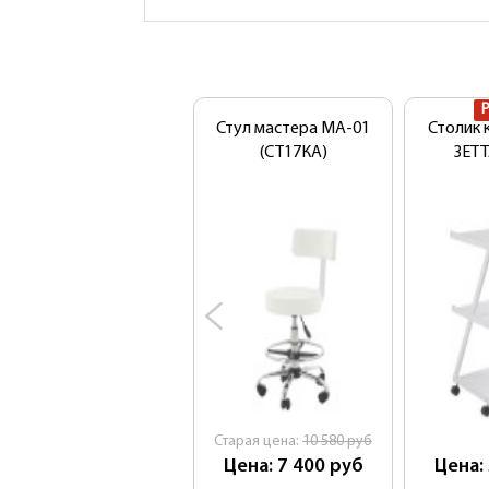
Стул мастера MA-01
Столик 
(СТ17КА)
ЗЕТТ
Cтарая цена:
10 580
руб
Цена: 7 400
руб
Цена: