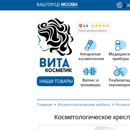
ym(12767704, 'getClientID', function(clientID) { document.getElementById('cli
ВАШ ГОРОД:
МОСКВА
А
Аппаратная
Медицинск
косметология
приборы
Фитнес и
Реабилитац
НАШИ ТОВАРЫ
тренажеры
перемеще
Главная
>
Косметологическая мебель
>
Космет
Косметологическое кресл