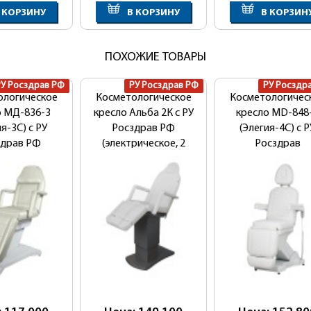
 КОРЗИНУ
В КОРЗИНУ
В КОРЗИН
ПОХОЖИЕ ТОВАРЫ
РУ Росздрав РФ
РУ Росздрав РФ
РУ Росздр
ологическое
Косметологическое
Косметологичес
о МД-836-3
кресло Альба 2К с РУ
кресло MD-848
я-3С) с РУ
Росздрав РФ
(Элегия-4С) с Р
здрав РФ
(электрическое, 2
Росздрав
мотора)
РФ(электрическ