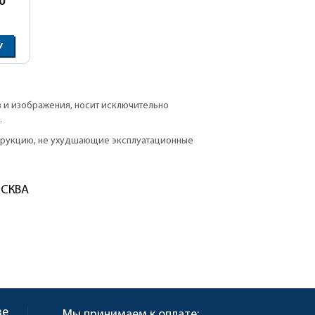
0
У
в и изображения, носит исключительно
.
струкцию, не ухудшающие эксплуатационные
ОСКВА
ве
Мы принимаем к оплате: