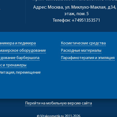
u
Адрес:
Москва, ул. Миклухо-Маклая, д34,
этаж, пом. 5
Телефон:
+74951353571
аникюра и педикюра
Косметические средства
махерское оборудование
Расходные материалы
дование барбершопа
Парафинотерапия и эпиляция
с и тренажеры
литация, перемещение
Перейти на мобильную версию сайта
© Vitakosmetik.ru 2011-2026