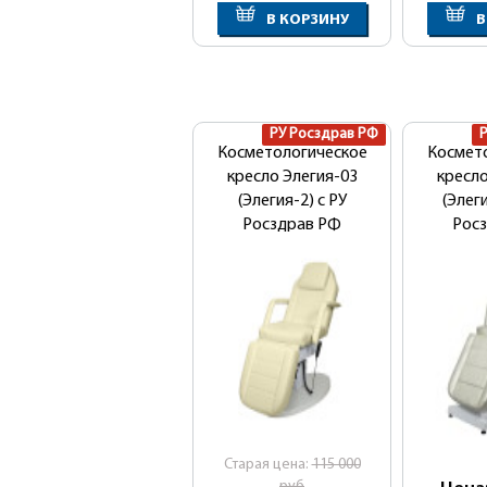
В КОРЗИНУ
В
РУ Росздрав РФ
Косметологическое
Космет
кресло Элегия-03
кресл
(Элегия-2) с РУ
(Элеги
Росздрав РФ
Рос
(электрическое, 3
мотора)
Cтарая цена:
115 000
руб