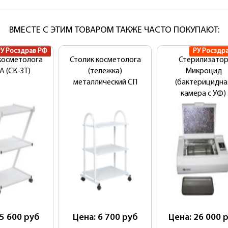
ВМЕСТЕ С ЭТИМ ТОВАРОМ ТАКЖЕ ЧАСТО ПОКУПАЮТ:
РУ Росздрав РФ
РУ Росздр
косметолога
Столик косметолога
Стерилизато
А (СК-ЗТ)
(тележка)
Микроцид
металлический СП
(бактерицидна
камера с УФ)
 5 600
руб
Цена: 6 700
руб
Цена: 26 000
р