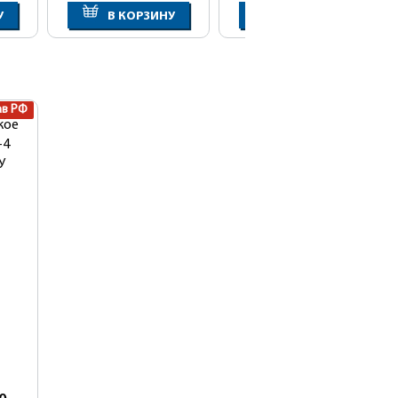
У
В КОРЗИНУ
В КОРЗИНУ
ав РФ
кое
-4
У
ое)