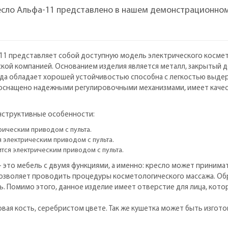
есло Альфа-11 представлено в нашем демонстрационном
1 представляет собой доступную модель электрического космет
кой компанией. Основанием изделия является металл, закрытый 
да обладает хорошей устойчивостью способна с легкостью выдерж
 оснащено надежными регулировочными механизмами, имеет качес
нструктивные особенности:
рическим приводом с пульта.
 электрическим приводом с пульта.
тся электрическим приводом с пульта.
 - это мебель с двумя функциями, а именно: кресло может прини
позволяет проводить процедуры косметологического массажа. Об
 Помимо этого, данное изделие имеет отверстие для лица, кот
вая кость, серебристом цвете. Так же кушетка может быть изгото