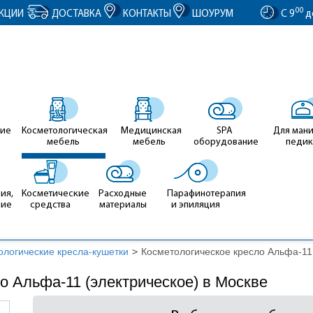
entID').value = clientID; });
00
КЦИИ
ДОСТАВКА
КОНТАКТЫ
ШОУРУМ
С 9
д
ие
Косметологическая
Медицинская
SPA
Для ман
мебель
мебель
оборудование
педи
ия,
Косметические
Расходные
Парафинотерапия
ние
средства
материалы
и эпиляция
ологические кресла-кушетки
>
Косметологическое кресло Альфа-11 
о Альфа-11 (электрическое) в Москве