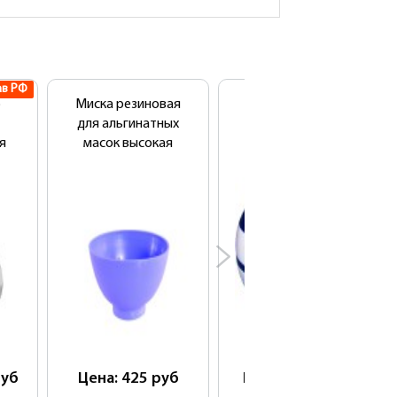
ав РФ
р
Миска резиновая
Ультразвуковая
для альгинатных
мойка
я
масок высокая
(ультразвуковой
стерилизатор)
уб
Цена: 425
руб
Цена: 4 800
руб