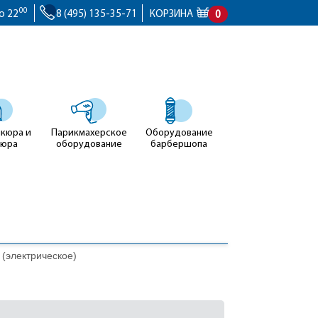
00
о 22
8 (495) 135-35-71
КОРЗИНА
0
икюра и
Парикмахерское
Оборудование
кюра
оборудование
барбершопа
(электрическое)