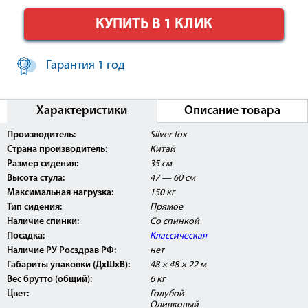
КУПИТЬ В 1 КЛИК
Гарантия 1 год
Характеристики
Описание товара
Производитель:
Silver fox
Страна производитель:
Китай
Размер сидения:
35 см
Высота стула:
47 — 60 см
Максимальная нагрузка:
150 кг
Тип сидения:
Прямое
Наличие спинки:
Со спинкой
Посадка:
Классическая
Наличие РУ Росздрав РФ:
нет
Габариты упаковки (ДхШхВ):
48 × 48 × 22 м
Вес брутто (общий):
6 кг
Цвет:
Голубой
Оливковый